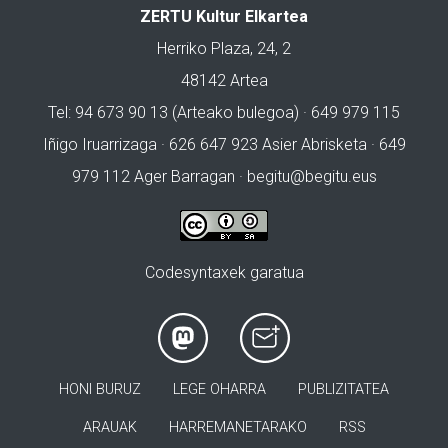
ZERTU Kultur Elkartea
Herriko Plaza, 24, 2
48142 Artea
Tel: 94 673 90 13 (Arteako bulegoa) · 649 979 115
Iñigo Iruarrizaga · 626 647 923 Asier Abrisketa · 649
979 112 Ager Barragan ·
begitu@begitu.eus
Codesyntaxek garatua
HONI BURUZ
LEGE OHARRA
PUBLIZITATEA
ARAUAK
HARREMANETARAKO
RSS