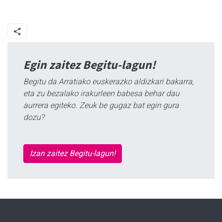
Egin zaitez Begitu-lagun!
Begitu da Arratiako euskerazko aldizkari bakarra,
eta zu bezalako irakurleen babesa behar dau
aurrera egiteko. Zeuk be gugaz bat egin gura
dozu?
Izan zaitez Begitu-lagun!