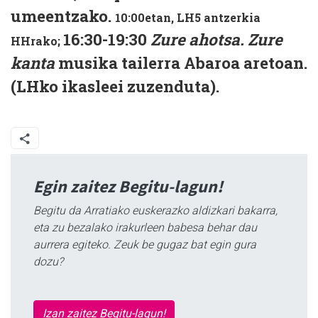
umeentzako.
10:00etan, LH5 antzerkia
16:30-19:30
Zure ahotsa. Zure
HHrako;
kanta
musika tailerra Abaroa aretoan.
(LHko ikasleei zuzenduta).
Egin zaitez Begitu-lagun!
Begitu da Arratiako euskerazko aldizkari bakarra,
eta zu bezalako irakurleen babesa behar dau
aurrera egiteko. Zeuk be gugaz bat egin gura
dozu?
Izan zaitez Begitu-lagun!