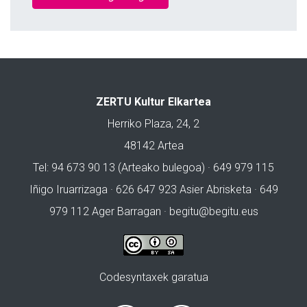
ZERTU Kultur Elkartea
Herriko Plaza, 24, 2
48142 Artea
Tel: 94 673 90 13 (Arteako bulegoa) · 649 979 115
Iñigo Iruarrizaga · 626 647 923 Asier Abrisketa · 649
979 112 Ager Barragan ·
begitu@begitu.eus
Codesyntaxek garatua