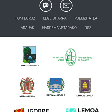
HONI BURUZ
LEGE OHARRA
PUBLIZITATEA
ARAUAK
HARREMANETARAKO
RSS