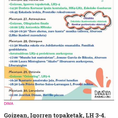
DIMA
Goizean, Igorren topaketak, LH 3-4.