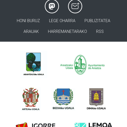
HONI BURUZ
LEGE OHARRA
PUBLIZITATEA
ARAUAK
HARREMANETARAKO
RSS