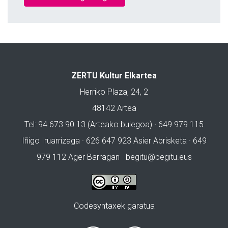
ZERTU Kultur Elkartea
Herriko Plaza, 24, 2
48142 Artea
Tel: 94 673 90 13 (Arteako bulegoa) · 649 979 115
Iñigo Iruarrizaga · 626 647 923 Asier Abrisketa · 649
979 112 Ager Barragan ·
begitu@begitu.eus
Codesyntaxek garatua