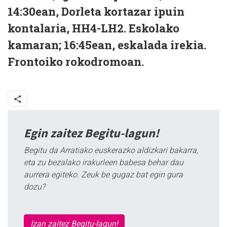
14:30ean, Dorleta kortazar ipuin
kontalaria, HH4-LH2. Eskolako
kamaran; 16:45ean, eskalada irekia.
Frontoiko rokodromoan.
Egin zaitez Begitu-lagun!
Begitu da Arratiako euskerazko aldizkari bakarra,
eta zu bezalako irakurleen babesa behar dau
aurrera egiteko. Zeuk be gugaz bat egin gura
dozu?
Izan zaitez Begitu-lagun!