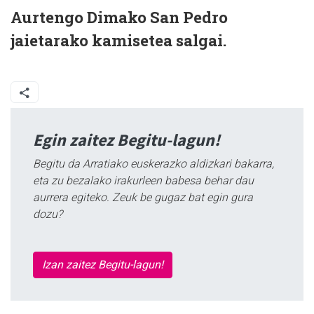
Aurtengo Dimako San Pedro
jaietarako kamisetea salgai.
Egin zaitez Begitu-lagun!
Begitu da Arratiako euskerazko aldizkari bakarra,
eta zu bezalako irakurleen babesa behar dau
aurrera egiteko. Zeuk be gugaz bat egin gura
dozu?
Izan zaitez Begitu-lagun!