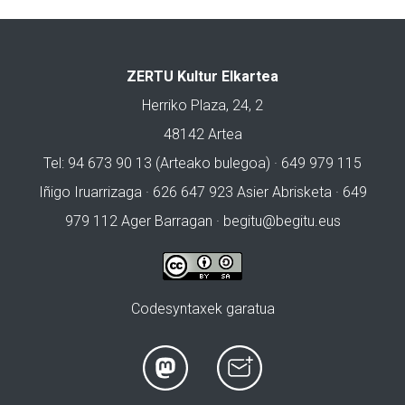
ZERTU Kultur Elkartea
Herriko Plaza, 24, 2
48142 Artea
Tel: 94 673 90 13 (Arteako bulegoa) · 649 979 115
Iñigo Iruarrizaga · 626 647 923 Asier Abrisketa · 649
979 112 Ager Barragan ·
begitu@begitu.eus
Codesyntaxek garatua