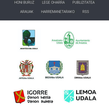
HONI BURUZ
LEGE OHARRA
PUBLIZITATEA
ARAUAK
HARREMANETARAKO
RSS