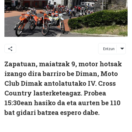
Entzun
Zapatuan, maiatzak 9, motor hotsak
izango dira barriro be Diman, Moto
Club Dimak antolatutako IV. Cross
Country lasterketeagaz. Probea
15:30ean hasiko da eta aurten be 110
bat gidari batzea espero dabe.