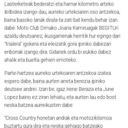
Lasterketeak bederatzi eta hamar kilometro arteko
ibilbidea izango dau, aurreko urtekoaren oso antzekoa,
baina basoko lanak dirala-ta zati bat kendu behar izan
dabe. Moto Club Dimako Joana Kamiruagak BEGITUri
azaldu deutsanez, ikusgarrienak herritik hur egingo dan
“trialera” igokera eta eleizatik gora ipiniko dabezan
enborrak izango dira. Gidariek ordu bi eukiko dabez
ahalik eta buelta gehien emoteko.
Parte-hartzea aurreko urtekoaren antzekoa izatea
espero dabe, baina aurten arreta berezia ipiniko
deutsee andrei. Izan be, igaz Irene Beraza eta June
Lopez baino ez ziran lehiatu, eta aurten lau edo bost
neska batzea aurreikusten dabe.
“Cross Country honetan andrak eta motoziklismoa
buztartu gura dira eta neska gehiago batzeako