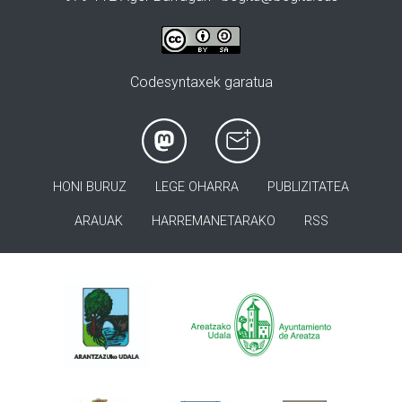
Codesyntaxek garatua
HONI BURUZ
LEGE OHARRA
PUBLIZITATEA
ARAUAK
HARREMANETARAKO
RSS