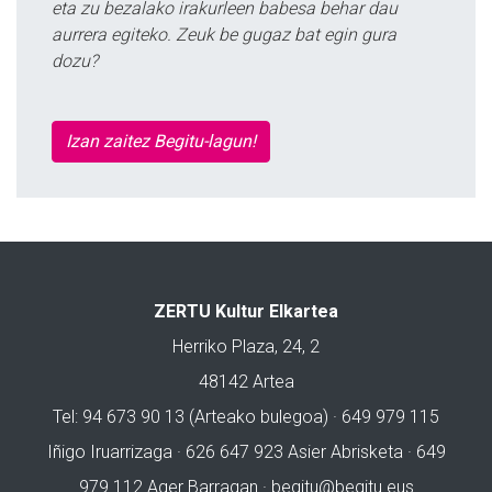
eta zu bezalako irakurleen babesa behar dau
aurrera egiteko. Zeuk be gugaz bat egin gura
dozu?
Izan zaitez Begitu-lagun!
ZERTU Kultur Elkartea
Herriko Plaza, 24, 2
48142 Artea
Tel: 94 673 90 13 (Arteako bulegoa) · 649 979 115
Iñigo Iruarrizaga · 626 647 923 Asier Abrisketa · 649
979 112 Ager Barragan ·
begitu@begitu.eus