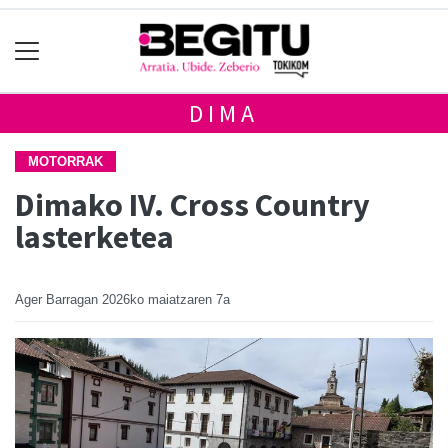
DIMA
MOTORRAK
Dimako IV. Cross Country
lasterketea
Ager Barragan
2026ko maiatzaren 7a