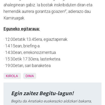
ahaleginean gabiz. Ia bostak inskribiduten diran eta
hemendik aurrera gorantza goazen!”, adierazo dau
Kamiruagak.
Eguneko egitaraua:
· 12:00etatik 13:45era, egiaztapenak.
· 14:15ean, briefing-a.
· 14:30ean, errekonozimentua.
· 15:30etik 17:30era, lasterketea.
· 19:00etan, sari banaketea.
KIROLA
DIMA
Egin zaitez Begitu-lagun!
Begitu da Arratiako euskerazko aldizkari bakarra,