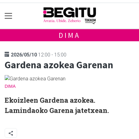
DIMA
2026/05/10
12:00 - 15:00
Gardena azokea Garenan
DIMA
Ekoizleen Gardena azokea.
Lamindaoko Garena jatetxean.