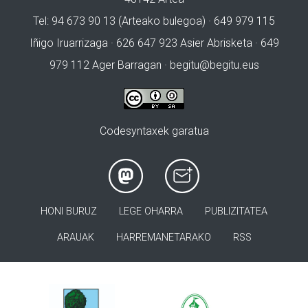
Tel: 94 673 90 13 (Arteako bulegoa) · 649 979 115
Iñigo Iruarrizaga · 626 647 923 Asier Abrisketa · 649
979 112 Ager Barragan ·
begitu@begitu.eus
Codesyntaxek garatua
HONI BURUZ
LEGE OHARRA
PUBLIZITATEA
ARAUAK
HARREMANETARAKO
RSS