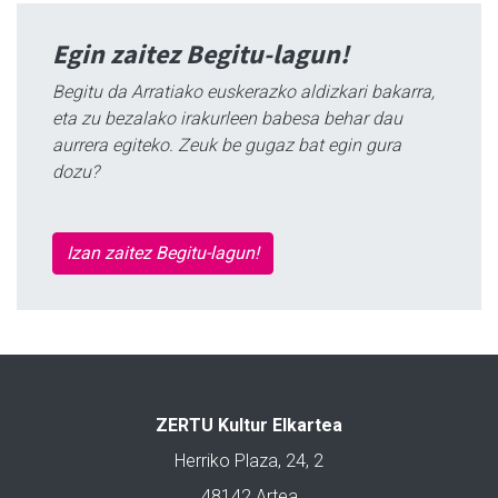
Egin zaitez Begitu-lagun!
Begitu da Arratiako euskerazko aldizkari bakarra,
eta zu bezalako irakurleen babesa behar dau
aurrera egiteko. Zeuk be gugaz bat egin gura
dozu?
Izan zaitez Begitu-lagun!
ZERTU Kultur Elkartea
Herriko Plaza, 24, 2
48142 Artea