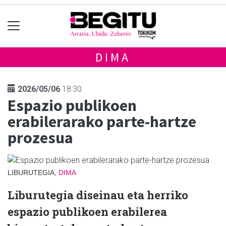
DIMA
2026/05/06
18:30
Espazio publikoen
erabilerarako parte-hartze
prozesua
LIBURUTEGIA,
DIMA
Liburutegia diseinau eta herriko
espazio publikoen erabilerea