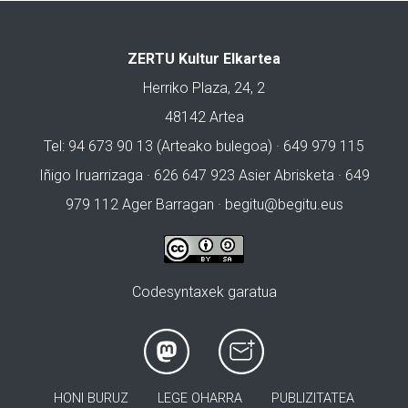
ZERTU Kultur Elkartea
Herriko Plaza, 24, 2
48142 Artea
Tel: 94 673 90 13 (Arteako bulegoa) · 649 979 115
Iñigo Iruarrizaga · 626 647 923 Asier Abrisketa · 649
979 112 Ager Barragan ·
begitu@begitu.eus
Codesyntaxek garatua
HONI BURUZ
LEGE OHARRA
PUBLIZITATEA