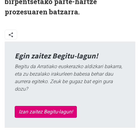
birpentsetako parte-hartze
prozesuaren batzarra.
Egin zaitez Begitu-lagun!
Begitu da Arratiako euskerazko aldizkari bakarra,
eta zu bezalako irakurleen babesa behar dau
aurrera egiteko. Zeuk be gugaz bat egin gura
dozu?
Izan zaitez Begitu-lagun!