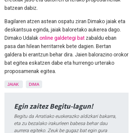
batzean dabiz.
Bagilaren atzen astean ospatu ziran Dimako jaiak eta
deskantsua eginda, jaiak baloretako aukerea dago.
Dimako Udalak
online galdetegi bat
zabaldu eban
pasa dan hilean herritarrek bete dagien. Bertan
galdera bi erantzun behar dira. Jaien balorazino orokor
bat egitea eskatzen dabe eta hurrengo urterako
proposamenak egitea.
JAIAK
DIMA
Egin zaitez Begitu-lagun!
Begitu da Arratiako euskerazko aldizkari bakarra,
eta zu bezalako irakurleen babesa behar dau
aurrera egiteko. Zeuk be gugaz bat egin gura