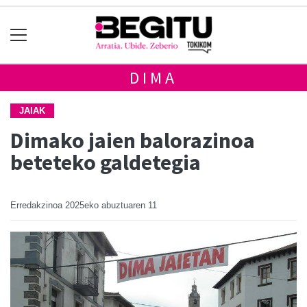
DIMA
JAIAK
Dimako jaien balorazinoa
beteteko galdetegia
Erredakzinoa
2025eko abuztuaren 11