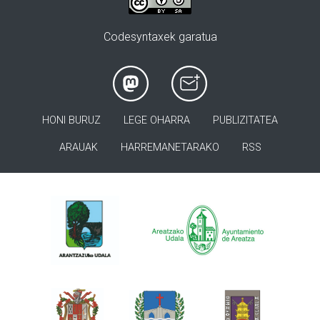
Codesyntaxek garatua
HONI BURUZ
LEGE OHARRA
PUBLIZITATEA
ARAUAK
HARREMANETARAKO
RSS