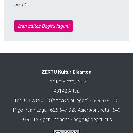
dozu?
Izan zaitez Begitu-lagun!
ZERTU Kultur Elkartea
Herriko Plaza, 24, 2
48142 Artea
Tel: 94 673 90 13 (Arteako bulegoa) · 649 979 115
Iñigo Iruarrizaga · 626 647 923 Asier Abrisketa · 649
979 112 Ager Barragan ·
begitu@begitu.eus