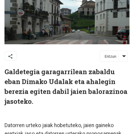
Entzun
Galdetegia garagarrilean zabaldu
eban Dimako Udalak eta ahalegin
berezia egiten dabil jaien balorazinoa
jasoteko.
Datorren urteko jaiak hobetuteko, jaien gaineko
eretxiak jaso eta datorren urterako proposamenak