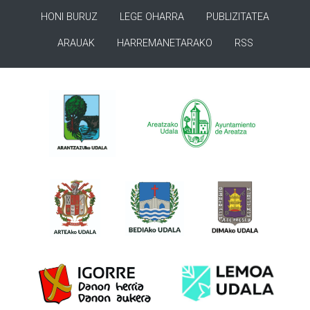
HONI BURUZ
LEGE OHARRA
PUBLIZITATEA
ARAUAK
HARREMANETARAKO
RSS