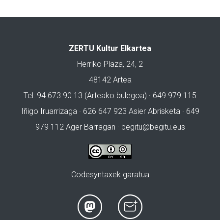
ZERTU Kultur Elkartea
Herriko Plaza, 24, 2
48142 Artea
Tel: 94 673 90 13 (Arteako bulegoa) · 649 979 115
Iñigo Iruarrizaga · 626 647 923 Asier Abrisketa · 649
979 112 Ager Barragan ·
begitu@begitu.eus
Codesyntaxek garatua