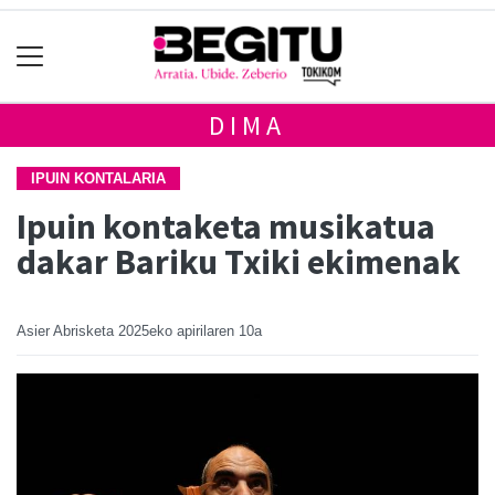
DIMA
IPUIN KONTALARIA
Ipuin kontaketa musikatua
dakar Bariku Txiki ekimenak
Asier Abrisketa
2025eko apirilaren 10a