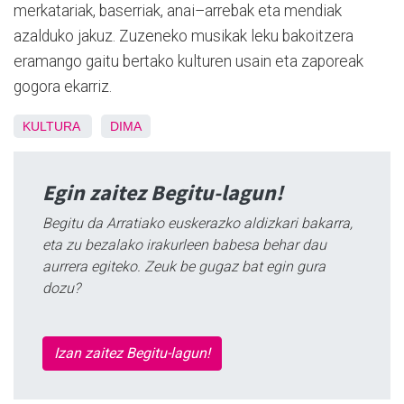
merkatariak, baserriak, anai–arrebak eta mendiak
azalduko jakuz. Zuzeneko musikak leku bakoitzera
eramango gaitu bertako kulturen usain eta zaporeak
gogora ekarriz.
KULTURA
DIMA
Egin zaitez Begitu-lagun!
Begitu da Arratiako euskerazko aldizkari bakarra,
eta zu bezalako irakurleen babesa behar dau
aurrera egiteko. Zeuk be gugaz bat egin gura
dozu?
Izan zaitez Begitu-lagun!