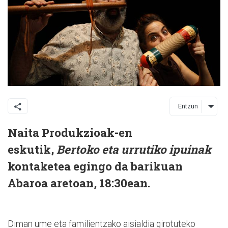
Entzun
Naita Produkzioak-en
eskutik,
Bertoko eta urrutiko ipuinak
kontaketea egingo da barikuan
Abaroa aretoan, 18:30ean.
Diman ume eta familientzako aisialdia girotuteko