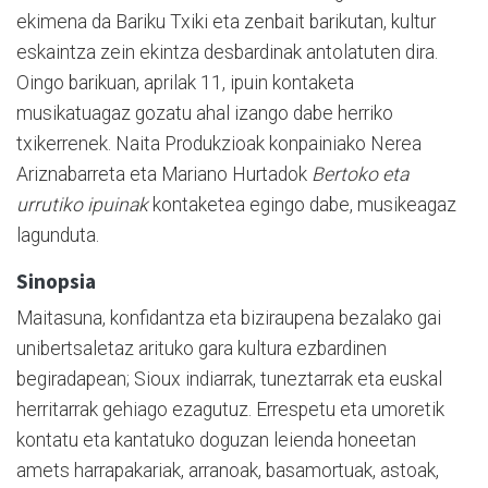
ekimena da Bariku Txiki eta zenbait barikutan, kultur
eskaintza zein ekintza desbardinak antolatuten dira.
Oingo barikuan, aprilak 11, ipuin kontaketa
musikatuagaz gozatu ahal izango dabe herriko
txikerrenek. Naita Produkzioak konpainiako Nerea
Ariznabarreta eta Mariano Hurtadok
Bertoko eta
urrutiko ipuinak
kontaketea egingo dabe, musikeagaz
lagunduta.
Sinopsia
Maitasuna, konfidantza eta biziraupena bezalako gai
unibertsaletaz arituko gara kultura ezbardinen
begiradapean; Sioux indiarrak, tuneztarrak eta euskal
herritarrak gehiago ezagutuz. Errespetu eta umoretik
kontatu eta kantatuko doguzan leienda honeetan
amets harrapakariak, arranoak, basamortuak, astoak,