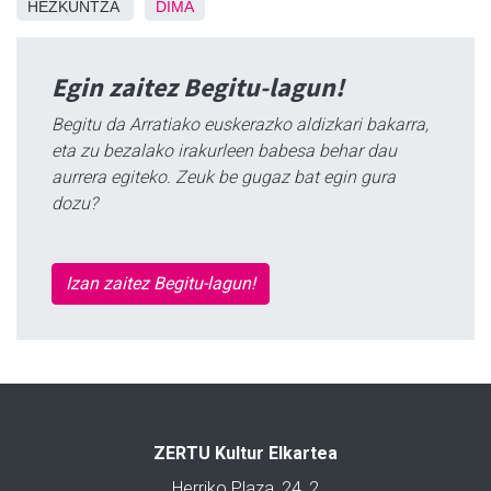
HEZKUNTZA
DIMA
Egin zaitez Begitu-lagun!
Begitu da Arratiako euskerazko aldizkari bakarra,
eta zu bezalako irakurleen babesa behar dau
aurrera egiteko. Zeuk be gugaz bat egin gura
dozu?
Izan zaitez Begitu-lagun!
ZERTU Kultur Elkartea
Herriko Plaza, 24, 2