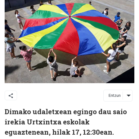
Entzun
Dimako udaletxean egingo dau saio
irekia Urtxintxa eskolak
eguaztenean, hilak 17, 12:30ean.