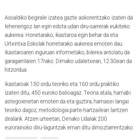
Aisialdiko begirale izatea gazte askorentzako izaten da
lehenengoz lan egin edota udan diru-sarrerak eukiteko
aukerea. Honetarako, ikastaroa egin behar da eta
Urtxintxa Eskolak horretarako aukerea emoten dau.
Ikastaroaren inguruan informetako, bilerea antolatu da
garagarrilaren 17rako. Dimako udaletxean, 12:30ean da
hitzordua.
Ikastaroak 150 ordu teoriko eta 160 ordu praktiko
izaten ditu, 450 euroko balioagaz. Teoria atala, hamabi
astegoienetan emoten da eta guztira, hamasei langai
teoriko dagoz, metodologia parte-hartzailean lantzen
diralarik. Atzen urteetan, Dimako Udalak 200
eurorainoko diru-laguntzak eman ditu dimoztarrentzako.