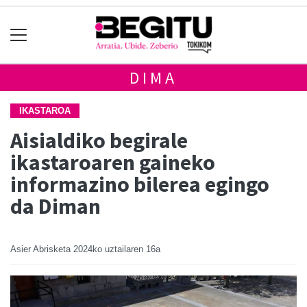
DIMA
IKASTAROA
Aisialdiko begirale
ikastaroaren gaineko
informazino bilerea egingo
da Diman
Asier Abrisketa
2024ko uztailaren 16a