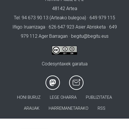
48142 Artea
Tel: 94 673 90 13 (Arteako bulegoa) · 649 979 115
Iñigo Iruarrizaga · 626 647 923 Asier Abrisketa · 649
979 112 Ager Barragan ·
begitu@begitu.eus
Codesyntaxek garatua
HONI BURUZ
LEGE OHARRA
PUBLIZITATEA
ARAUAK
HARREMANETARAKO
RSS