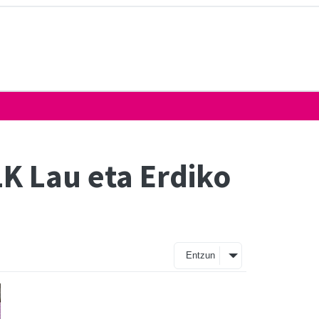
K Lau eta Erdiko
Entzun