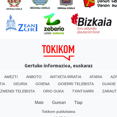
Gertuko informazioa, euskaraz
AMEZTI
ANBOTO
ANTXETA IRRATIA
ATARIA
AZP
TIA
GEURIA
GOIENA
GOIERRI TELEBISTA
GUAIXE
IZMENDI TELEBISTA
ORIO GUKA
TXINTXARRI
ZARAUT
Matx
Gurean
Ttap
Tokikom publizitatea