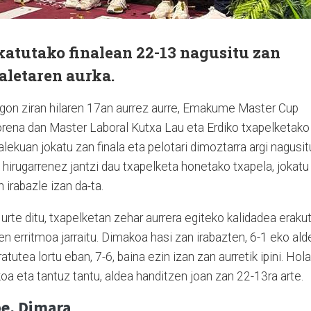
tutako finalean 22-13 nagusitu zan
aletaren aurka.
egon ziran hilaren 17an aurrez aurre, Emakume Master Cup
orena dan Master Laboral Kutxa Lau eta Erdiko txapelketako
lekuan jokatu zan finala eta pelotari dimoztarra argi nagusit
k hirugarrenez jantzi dau txapelketa honetako txapela, jokatu
 irabazle izan da-ta.
urte ditu, txapelketan zehar aurrera egiteko kalidadea erakut
en erritmoa jarraitu. Dimakoa hasi zan irabazten, 6-1 eko ald
atutea lortu eban, 7-6, baina ezin izan zan aurretik ipini. Hola
koa eta tantuz tantu, aldea handitzen joan zan 22-13ra arte.
be, Dimara