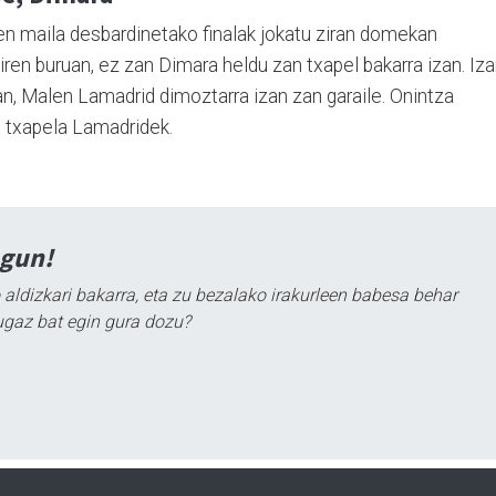
n maila desbardinetako finalak jokatu ziran domekan
iren buruan, ez zan Dimara heldu zan txapel bakarra izan. Iz
n, Malen Lamadrid dimoztarra izan zan garaile. Onintza
n txapela Lamadridek.
agun!
 aldizkari bakarra, eta zu bezalako irakurleen babesa behar
ugaz bat egin gura dozu?