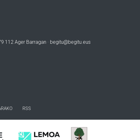
979 112 Ager Barragan ·
begitu@begitu.eus
ARAKO
RSS