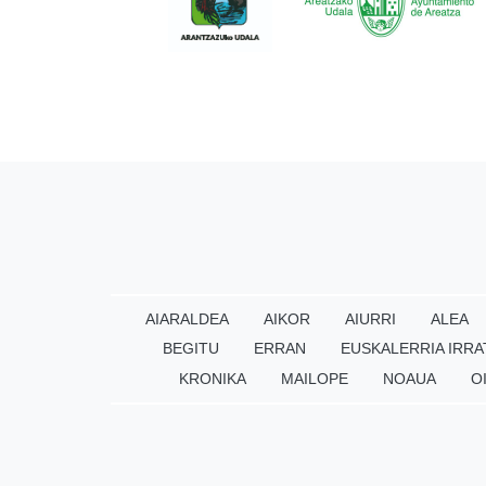
AIARALDEA
AIKOR
AIURRI
ALEA
BEGITU
ERRAN
EUSKALERRIA IRRA
KRONIKA
MAILOPE
NOAUA
O