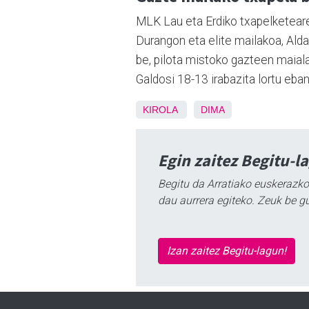
MLK Lau eta Erdiko txapelketeare
Durangon eta elite mailakoa, Alda
be, pilota mistoko gazteen maiala
Galdosi 18-13 irabazita lortu eba
KIROLA
DIMA
Egin zaitez Begitu-l
Begitu da Arratiako euskerazko
dau aurrera egiteko. Zeuk be g
Izan zaitez Begitu-lagun!