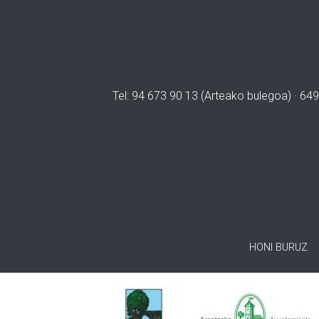
Tel: 94 673 90 13 (Arteako bulegoa) · 649
HONI BURUZ