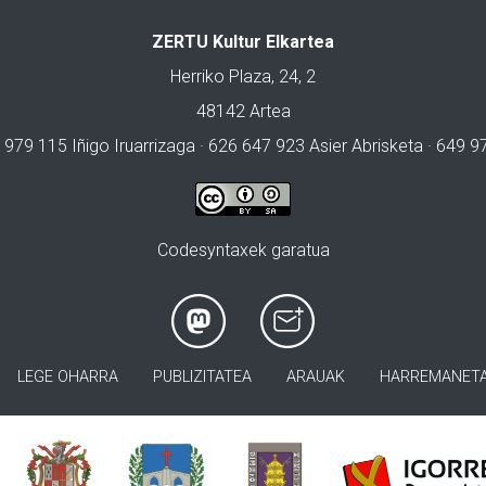
ZERTU Kultur Elkartea
Herriko Plaza, 24, 2
48142 Artea
 979 115 Iñigo Iruarrizaga · 626 647 923 Asier Abrisketa · 649 
Codesyntaxek garatua
LEGE OHARRA
PUBLIZITATEA
ARAUAK
HARREMANET