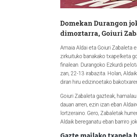
Domekan Durangon joka
dimoztarra, Goiuri Zab
Amaia Aldai eta Goiuri Zabaleta 
zirkuituko banakako txapelketa g
finalean. Durangoko Ezkurdi pelota
zan, 22-13 irabazita. Holan, Aldai
diran hiru edizinoetako bakotxaren
Goiuri Zabaleta gazteak, hamalau 
dauan arren, ezin izan eban Aldair
lortzeraino. Gero, Zabaletak hurrer
Aldaik bereganatu eban barriro jo
Gazte mailako txapela 