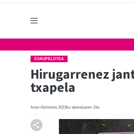
ESKUPELOTEA
Hirugarrenez jant
txapela
Asier Abrisketa
2023ko abenduaren 19a