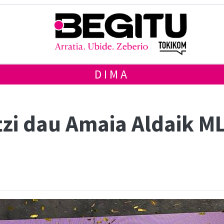
DIMA
zi dau Amaia Aldaik ML