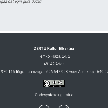
ugaz bat egin gura dozu?
ZERTU Kultur Elkartea
Herriko Plaza, 24, 2
48142 Artea
 979 115 Iñigo Iruarrizaga · 626 647 923 Asier Abrisketa · 649 
Codesyntaxek garatua