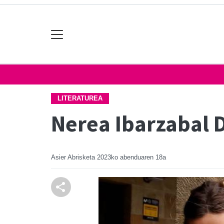
LITERATUREA
Nerea Ibarzabal 
Asier Abrisketa
2023ko abenduaren 18a