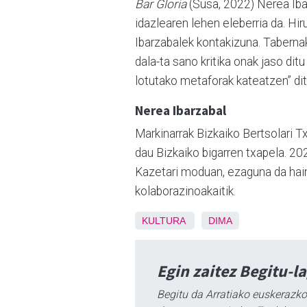
Bar Gloria
(Susa, 2022) Nerea Ibar
idazlearen lehen eleberria da. Hi
Ibarzabalek kontakizuna. Taberna
dala-ta sano kritika onak jaso dit
lotutako metaforak kateatzen” di
Nerea Ibarzabal
Markinarrak Bizkaiko Bertsolari 
dau Bizkaiko bigarren txapela. 20
Kazetari moduan, ezaguna da hainba
kolaborazinoakaitik.
KULTURA
DIMA
Egin zaitez Begitu-l
Begitu da Arratiako euskerazko