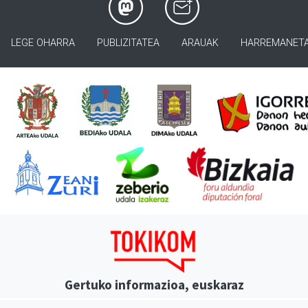
LEGE OHARRA
PUBLIZITATEA
ARAUAK
HARREMANET
Gertuko informazioa, euskaraz