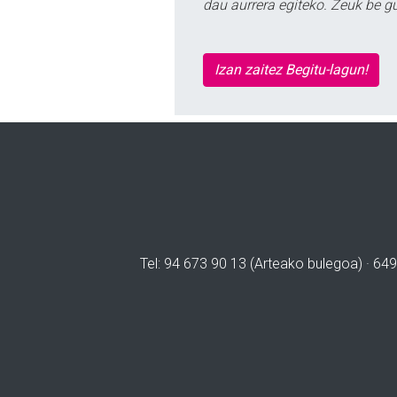
dau aurrera egiteko. Zeuk be g
Izan zaitez Begitu-lagun!
Tel: 94 673 90 13 (Arteako bulegoa) · 649