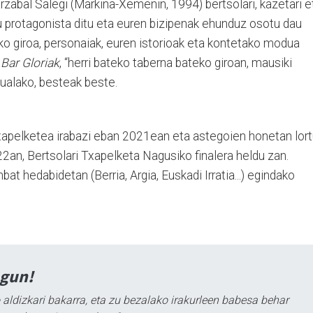
zabal Salegi (Markina-Xemenin, 1994) bertsolari, kazetari e
ru protagonista ditu eta euren bizipenak ehunduz osotu dau
ko giroa, personaiak, euren istorioak eta kontetako modua
u
Bar Gloriak
, “herri bateko taberna bateko giroan, mausiki
tualako, besteak beste.
Txapelketea irabazi eban 2021ean eta astegoien honetan lor
22an, Bertsolari Txapelketa Nagusiko finalera heldu zan.
t hedabidetan (Berria, Argia, Euskadi Irratia...) egindako
agun!
 aldizkari bakarra, eta zu bezalako irakurleen babesa behar