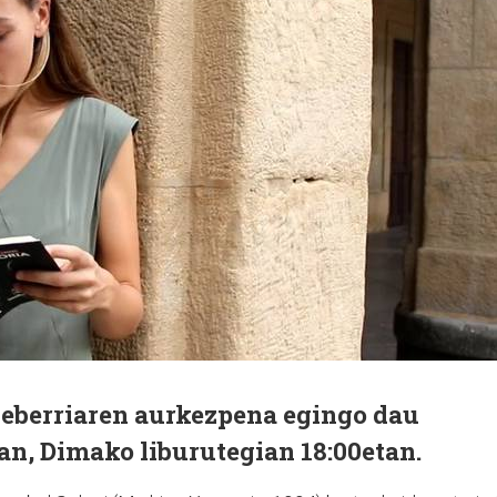
leberriaren aurkezpena egingo dau
an, Dimako liburutegian 18:00etan.