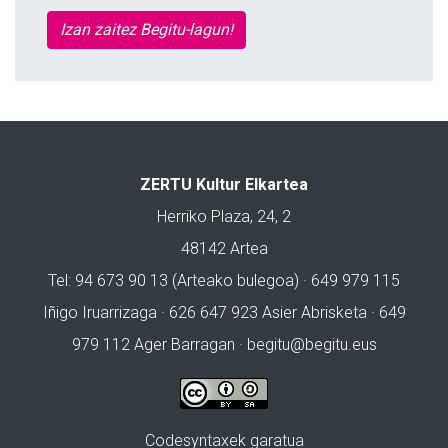
Izan zaitez Begitu-lagun!
ZERTU Kultur Elkartea
Herriko Plaza, 24, 2
48142 Artea
Tel: 94 673 90 13 (Arteako bulegoa) · 649 979 115
Iñigo Iruarrizaga · 626 647 923 Asier Abrisketa · 649
979 112 Ager Barragan ·
begitu@begitu.eus
Codesyntaxek garatua