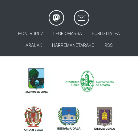
HONI BURUZ
LEGE OHARRA
PUBLIZITATEA
ARAUAK
HARREMANETARAKO
RSS