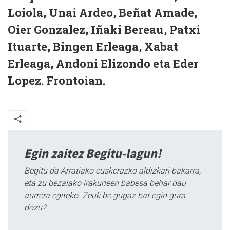
Loiola, Unai Ardeo, Beñat Amade,
Oier Gonzalez, Iñaki Bereau, Patxi
Ituarte, Bingen Erleaga, Xabat
Erleaga, Andoni Elizondo eta Eder
Lopez. Frontoian.
Egin zaitez Begitu-lagun!
Begitu da Arratiako euskerazko aldizkari bakarra,
eta zu bezalako irakurleen babesa behar dau
aurrera egiteko. Zeuk be gugaz bat egin gura
dozu?