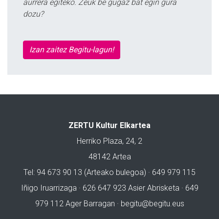
aurrera egiteko. Zeuk be gugaz bat egin gura
dozu?
Izan zaitez Begitu-lagun!
ZERTU Kultur Elkartea
Herriko Plaza, 24, 2
48142 Artea
Tel: 94 673 90 13 (Arteako bulegoa) · 649 979 115
Iñigo Iruarrizaga · 626 647 923 Asier Abrisketa · 649
979 112 Ager Barragan ·
begitu@begitu.eus