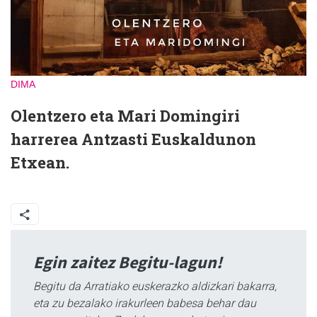
DIMA
Olentzero eta Mari Domingiri
harrerea Antzasti Euskaldunon
Etxean.
Egin zaitez Begitu-lagun!
Begitu da Arratiako euskerazko aldizkari bakarra,
eta zu bezalako irakurleen babesa behar dau