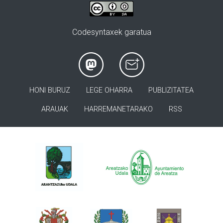
Codesyntaxek garatua
HONI BURUZ
LEGE OHARRA
PUBLIZITATEA
ARAUAK
HARREMANETARAKO
RSS