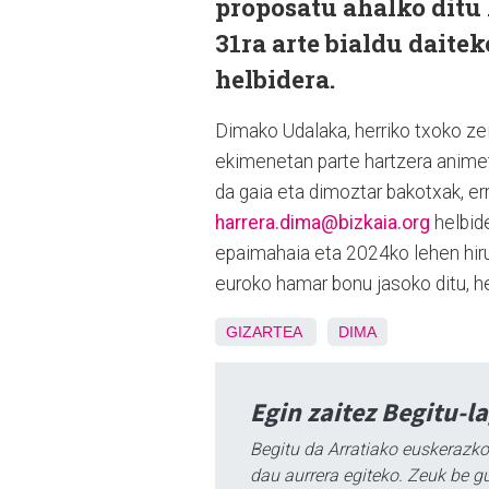
proposatu ahalko ditu 
31ra arte bialdu daite
helbidera.
Dimako Udalaka, herriko txoko zei
ekimenetan parte hartzera animet
da gaia eta dimoztar bakotxak, err
harrera.dima@bizkaia.org
helbide
epaimahaia eta 2024ko lehen hiru
euroko hamar bonu jasoko ditu, h
GIZARTEA
DIMA
Egin zaitez Begitu-l
Begitu da Arratiako euskerazko
dau aurrera egiteko. Zeuk be g