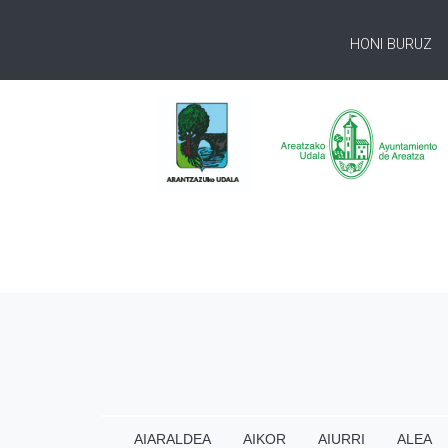
HONI BURUZ
AIARALDEA
AIKOR
AIURRI
ALEA