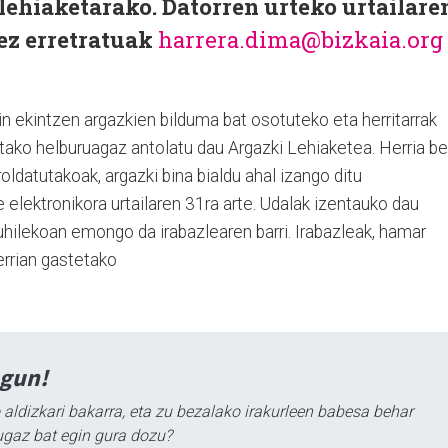
lehiaketarako. Datorren urteko urtailare
kez erretratuak
harrera.dima@bizkaia.org
n ekintzen argazkien bilduma bat osotuteko eta herritarrak
ako helburuagaz antolatu dau Argazki Lehiaketea. Herria be
oldatutakoak, argazki bina bialdu ahal izango ditu
 elektronikora urtailaren 31ra arte. Udalak izentauko dau
hilekoan emongo da irabazlearen barri. Irabazleak, hamar
errian gastetako
agun!
 aldizkari bakarra, eta zu bezalako irakurleen babesa behar
ugaz bat egin gura dozu?