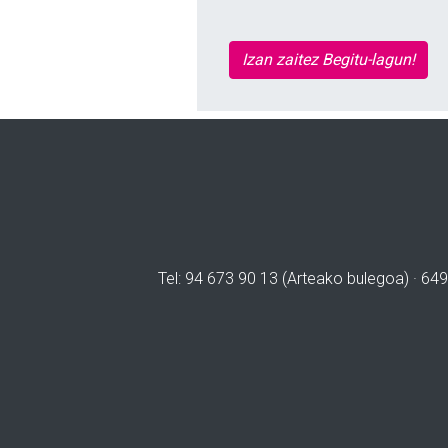
Izan zaitez Begitu-lagun!
Tel: 94 673 90 13 (Arteako bulegoa) · 649