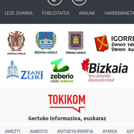
LEGE OHARRA
PUBLIZITATEA
ARAUAK
HARREMANET
Gertuko informazioa, euskaraz
AMEZTI
ANBOTO
ANTXETA IRRATIA
ATARIA
AZP