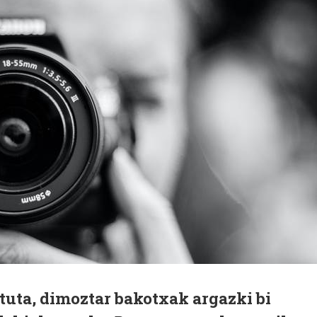
rtuta, dimoztar bakotxak argazki bi