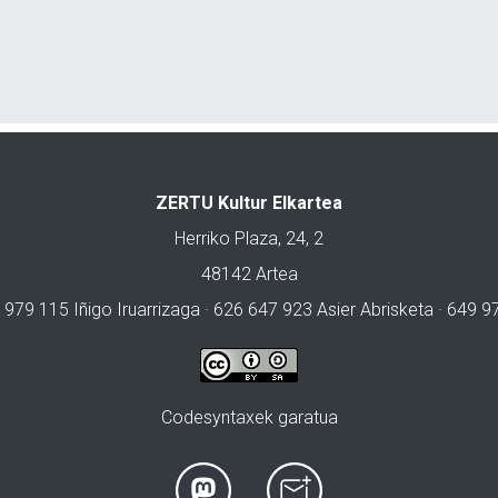
ZERTU Kultur Elkartea
Herriko Plaza, 24, 2
48142 Artea
 979 115 Iñigo Iruarrizaga · 626 647 923 Asier Abrisketa · 649 
Codesyntaxek garatua