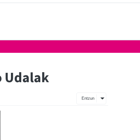
o Udalak
Entzun