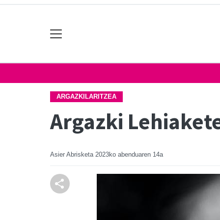
ARGAZKILARITZEA
Argazki Lehiaket
Asier Abrisketa
2023ko abenduaren 14a