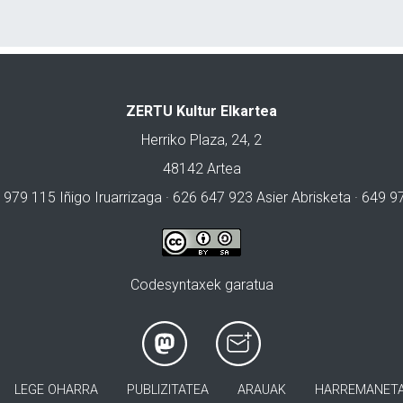
ZERTU Kultur Elkartea
Herriko Plaza, 24, 2
48142 Artea
 979 115 Iñigo Iruarrizaga · 626 647 923 Asier Abrisketa · 649 
Codesyntaxek garatua
LEGE OHARRA
PUBLIZITATEA
ARAUAK
HARREMANET