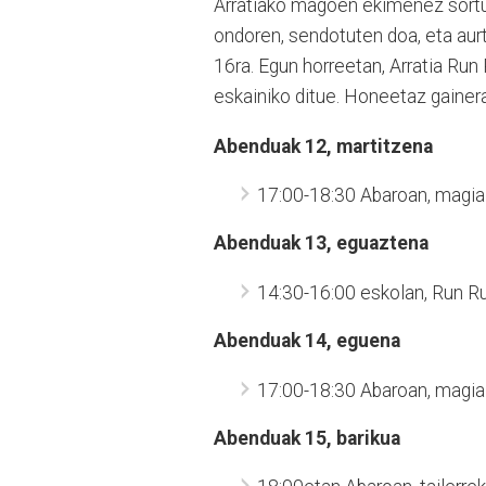
Arratiako magoen ekimenez sortu
ondoren, sendotuten doa, eta aur
16ra. Egun horreetan, Arratia Ru
eskainiko ditue. Honeetaz gainer
Abenduak 12, martitzena
17:00-18:30 Abaroan, magia
Abenduak 13, eguaztena
14:30-16:00 eskolan, Run R
Abenduak 14, eguena
17:00-18:30 Abaroan, magia
Abenduak 15, barikua