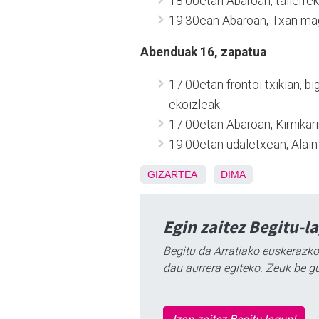
18:00etan Abaroan, tailerrek
19:30ean Abaroan, Txan m
Abenduak 16, zapatua
17:00etan frontoi txikian, b
ekoizleak.
17:00etan Abaroan, Kimikari
19:00etan udaletxean, Ala
GIZARTEA
DIMA
Egin zaitez Begitu-l
Begitu da Arratiako euskerazko
dau aurrera egiteko. Zeuk be g