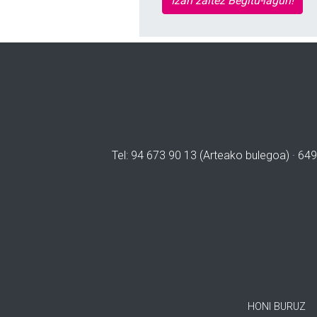
Izan zaitez Begitu-lagun!
Tel: 94 673 90 13 (Arteako bulegoa) · 649
HONI BURUZ