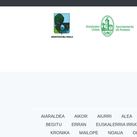
AIARALDEA
AIKOR
AIURRI
ALEA
BEGITU
ERRAN
EUSKALERRIA IRRA
KRONIKA
MAILOPE
NOAUA
O