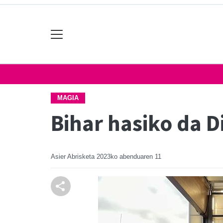
MAGIA
Bihar hasiko da D
Asier Abrisketa
2023ko abenduaren 11