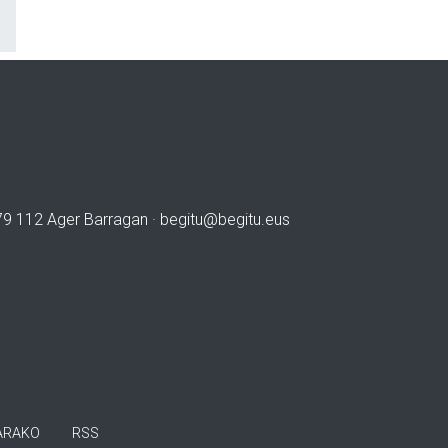
979 112 Ager Barragan ·
begitu@begitu.eus
ARAKO
RSS