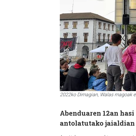
2022ko Dimagian, Walas magoak e
Abenduaren 12an hasi 
antolatutako jaialdian 