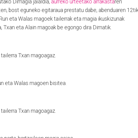
tako Dimagia jaialdia,
aurreko urteetako arrakasta
ren
ten, bost eguneko egitaraua prestatu dabe, abenduaren 12ti
n Run eta Walas magoek tailerrak eta magia ikuskizunak
a, Txan eta Alain magoak be egongo dira Dimatik.
 tailerra Txan magoagaz.
un eta Walas magoen bisitea.
 tailerra Txan magoagaz.