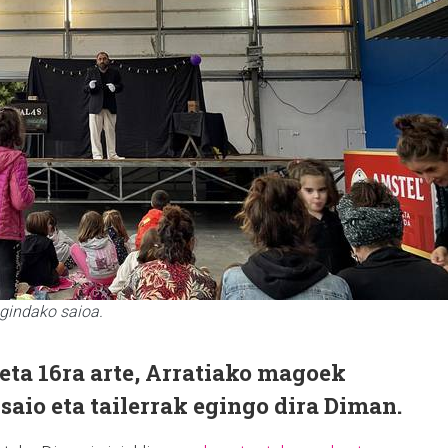
gindako saioa.
eta 16ra arte, Arratiako magoek
saio eta tailerrak egingo dira Diman.