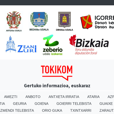
Gertuko informazioa, euskaraz
AMEZTI
ANBOTO
ANTXETA IRRATIA
ATARIA
AZP
TIA
GEURIA
GOIENA
GOIERRI TELEBISTA
GUAIXE
IZMENDI TELEBISTA
ORIO GUKA
TXINTXARRI
ZARAUT