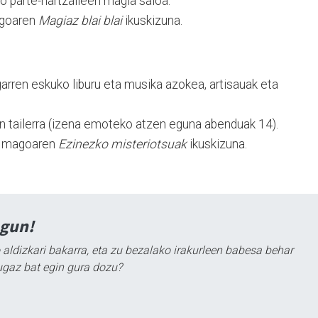
o parte-hartzaileen magia saioa.
agoaren
Magiaz blai blai
ikuskizuna.
igarren eskuko liburu eta musika azokea, artisauak eta
n tailerra (izena emoteko atzen eguna abenduak 14).
in magoaren
Ezinezko misteriotsuak
ikuskizuna.
agun!
 aldizkari bakarra, eta zu bezalako irakurleen babesa behar
ugaz bat egin gura dozu?