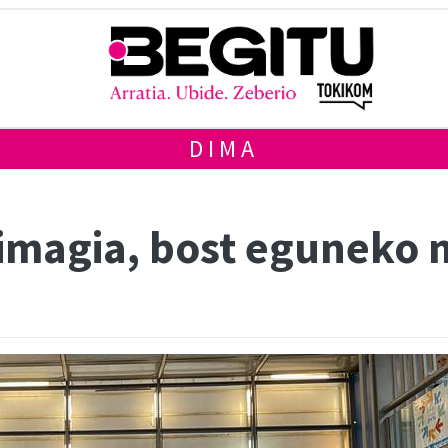
DIMA
imagia, bost eguneko m