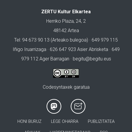
ZERTU Kultur Elkartea
Herriko Plaza, 24, 2
48142 Artea
Tel: 94 673 90 13 (Arteako bulegoa) · 649 979 115
Iñigo Iruarrizaga · 626 647 923 Asier Abrisketa · 649
979 112 Ager Barragan ·
begitu@begitu.eus
Codesyntaxek garatua
HONI BURUZ
LEGE OHARRA
PUBLIZITATEA