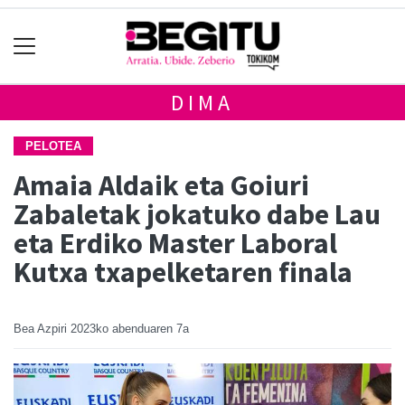
DIMA
PELOTEA
Amaia Aldaik eta Goiuri
Zabaletak jokatuko dabe Lau
eta Erdiko Master Laboral
Kutxa txapelketaren finala
Bea Azpiri
2023ko abenduaren 7a