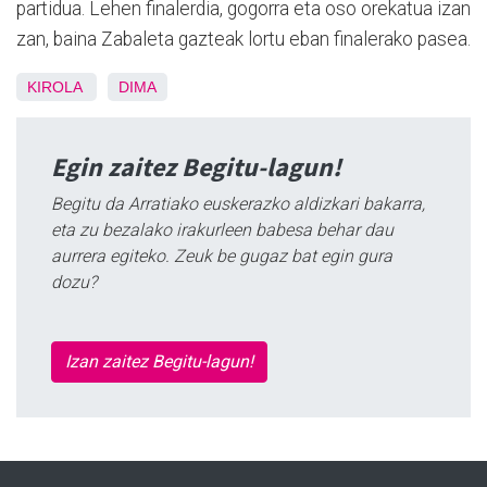
partidua. Lehen finalerdia, gogorra eta oso orekatua izan
zan, baina Zabaleta gazteak lortu eban finalerako pasea.
KIROLA
DIMA
Egin zaitez Begitu-lagun!
Begitu da Arratiako euskerazko aldizkari bakarra,
eta zu bezalako irakurleen babesa behar dau
aurrera egiteko. Zeuk be gugaz bat egin gura
dozu?
Izan zaitez Begitu-lagun!