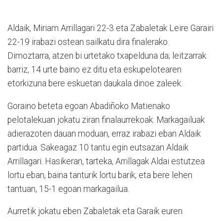
Aldaik, Miriam Arrillagari 22-3 eta Zabaletak Leire Garairi
22-19 irabazi ostean sailkatu dira finalerako.
Dimoztarra, atzen bi urtetako txapelduna da; leitzarrak
barriz, 14 urte baino ez ditu eta eskupelotearen
etorkizuna bere eskuetan daukala dinoe zaleek.
Goraino beteta egoan Abadiñoko Matienako
pelotalekuan jokatu ziran finalaurrekoak. Markagailuak
adierazoten dauan moduan, erraz irabazi eban Aldaik
partidua. Sakeagaz 10 tantu egin eutsazan Aldaik
Arrillagari. Hasikeran, tarteka, Arrillagak Aldai estutzea
lortu eban, baina tanturik lortu barik, eta bere lehen
tantuan, 15-1 egoan markagailua.
Aurretik jokatu eben Zabaletak eta Garaik euren