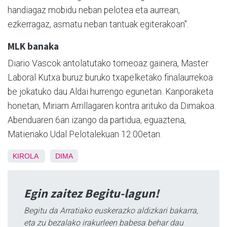
handiagaz mobidu neban pelotea eta aurrean,
ezkerragaz, asmatu neban tantuak egiterakoan".
MLK banaka
Diario Vascok antolatutako torneoaz gainera, Master
Laboral Kutxa buruz buruko txapelketako finalaurrekoa
be jokatuko dau Aldai hurrengo egunetan. Kanporaketa
honetan, Miriam Arrillagaren kontra arituko da Dimakoa.
Abenduaren 6an izango da partidua, eguaztena,
Matienako Udal Pelotalekuan 12:00etan.
KIROLA
DIMA
Egin zaitez Begitu-lagun!
Begitu da Arratiako euskerazko aldizkari bakarra,
eta zu bezalako irakurleen babesa behar dau