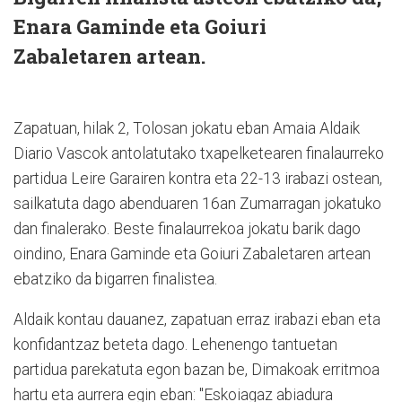
Enara Gaminde eta Goiuri
Zabaletaren artean.
Zapatuan, hilak 2, Tolosan jokatu eban Amaia Aldaik
Diario Vascok antolatutako txapelketearen finalaurreko
partidua Leire Garairen kontra eta 22-13 irabazi ostean,
sailkatuta dago abenduaren 16an Zumarragan jokatuko
dan finalerako. Beste finalaurrekoa jokatu barik dago
oindino, Enara Gaminde eta Goiuri Zabaletaren artean
ebatziko da bigarren finalistea.
Aldaik kontau dauanez, zapatuan erraz irabazi eban eta
konfidantzaz beteta dago. Lehenengo tantuetan
partidua parekatuta egon bazan be, Dimakoak erritmoa
hartu eta aurrera egin eban: "Eskoiagaz abiadura