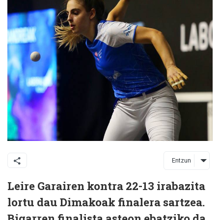
Entzun
Leire Garairen kontra 22-13 irabazita
lortu dau Dimakoak finalera sartzea.
Bigarren finalista asteon ebatziko da,