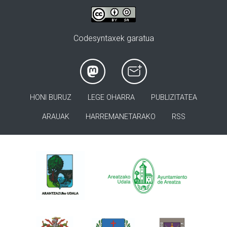
Codesyntaxek garatua
HONI BURUZ
LEGE OHARRA
PUBLIZITATEA
ARAUAK
HARREMANETARAKO
RSS