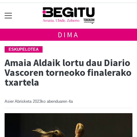
DIMA
ESKUPELOTEA
Amaia Aldaik lortu dau Diario
Vascoren torneoko finalerako
txartela
Asier Abrisketa
2023ko abenduaren 4a