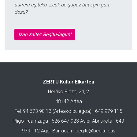
aurrera egiteko. Zeuk be gugaz bat egin gura
dozu?
Izan zaitez Begitu-lagun!
ZERTU Kultur Elkartea
Herriko Plaza, 24, 2
48142 Artea
Tel: 94 673 90 13 (Arteako bulegoa) · 649 979 115
Iñigo Iruarrizaga · 626 647 923 Asier Abrisketa · 649
979 112 Ager Barragan ·
begitu@begitu.eus