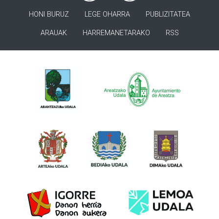
HONI BURUZ
LEGE OHARRA
PUBLIZITATEA
ARAUAK
HARREMANETARAKO
RSS