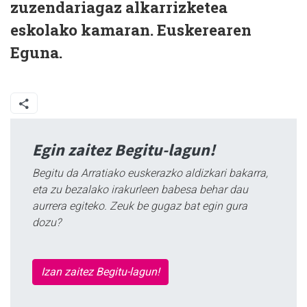
zuzendariagaz alkarrizketea
eskolako kamaran. Euskerearen
Eguna.
Egin zaitez Begitu-lagun!
Begitu da Arratiako euskerazko aldizkari bakarra,
eta zu bezalako irakurleen babesa behar dau
aurrera egiteko. Zeuk be gugaz bat egin gura
dozu?
Izan zaitez Begitu-lagun!