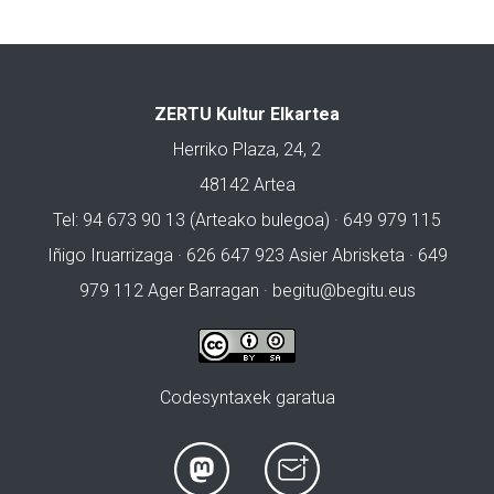
ZERTU Kultur Elkartea
Herriko Plaza, 24, 2
48142 Artea
Tel: 94 673 90 13 (Arteako bulegoa) · 649 979 115
Iñigo Iruarrizaga · 626 647 923 Asier Abrisketa · 649
979 112 Ager Barragan ·
begitu@begitu.eus
Codesyntaxek garatua