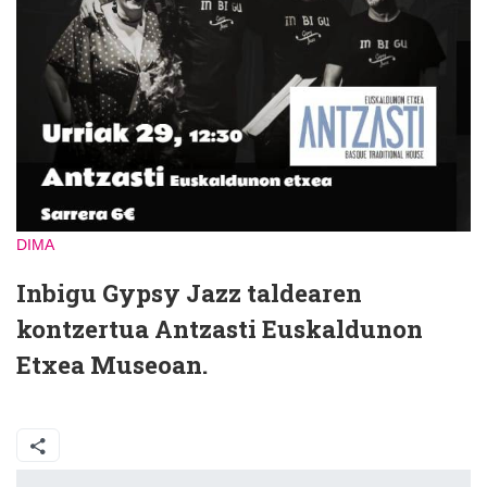
DIMA
Inbigu Gypsy Jazz taldearen
kontzertua Antzasti Euskaldunon
Etxea Museoan.