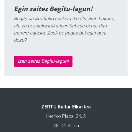
Egin zaitez Begitu-lagun!
Begitu da Arratiako euskerazko aldizkari bakarra,
eta zu bezalako irakurleen babesa behar dau
aurrera egiteko. Zeuk be gugaz bat egin gura
dozu?
Izan zaitez Begitu-lagun!
ZERTU Kultur Elkartea
Herriko Plaza, 24, 2
48142 Artea