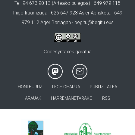
Tel: 94 673 90 13 (Arteako bulegoa) · 649 979 115
Iñigo Iruarrizaga · 626 647 923 Asier Abrisketa · 649
979 112 Ager Barragan ·
begitu@begitu.eus
Codesyntaxek garatua
HONI BURUZ
LEGE OHARRA
PUBLIZITATEA
ARAUAK
HARREMANETARAKO
RSS