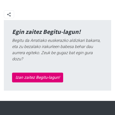
Egin zaitez Begitu-lagun!
Begitu da Arratiako euskerazko aldizkari bakarra,
eta zu bezalako irakurleen babesa behar dau
aurrera egiteko. Zeuk be gugaz bat egin gura
dozu?
Izan zaitez Begitu-lagun!