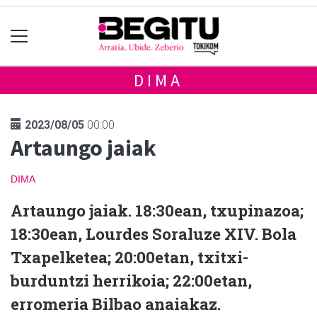
DIMA
2023/08/05
00:00
Artaungo jaiak
DIMA
Artaungo jaiak. 18:30ean, txupinazoa;
18:30ean, Lourdes Soraluze XIV. Bola
Txapelketea; 20:00etan, txitxi-
burduntzi herrikoia; 22:00etan,
erromeria Bilbao anaiakaz.