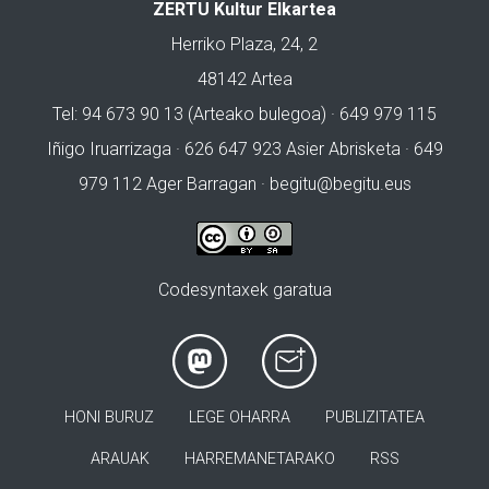
ZERTU Kultur Elkartea
Herriko Plaza, 24, 2
48142 Artea
Tel: 94 673 90 13 (Arteako bulegoa) · 649 979 115
Iñigo Iruarrizaga · 626 647 923 Asier Abrisketa · 649
979 112 Ager Barragan ·
begitu@begitu.eus
Codesyntaxek garatua
HONI BURUZ
LEGE OHARRA
PUBLIZITATEA
ARAUAK
HARREMANETARAKO
RSS