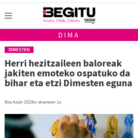
DIMA
DIMESTEN
Herri hezitzaileen baloreak
jakiten emoteko ospatuko da
bihar eta etzi Dimesten eguna
Bea Azpiri
2023ko ekainaren 1a