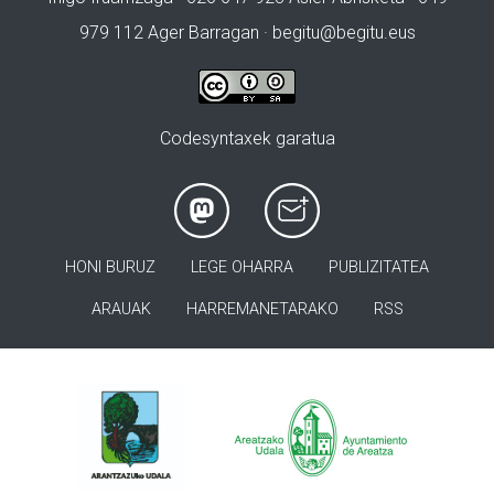
979 112 Ager Barragan ·
begitu@begitu.eus
Codesyntaxek garatua
HONI BURUZ
LEGE OHARRA
PUBLIZITATEA
ARAUAK
HARREMANETARAKO
RSS