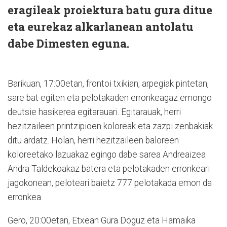
eragileak proiektura batu gura ditue
eta eurekaz alkarlanean antolatu
dabe Dimesten eguna.
Barikuan, 17:00etan, frontoi txikian, arpegiak pintetan,
sare bat egiten eta pelotakaden erronkeagaz emongo
deutsie hasikerea egitarauari. Egitarauak, herri
hezitzaileen printzipioen koloreak eta zazpi zenbakiak
ditu ardatz. Holan, herri hezitzaileen baloreen
koloreetako lazuakaz egingo dabe sarea Andreaizea
Andra Taldekoakaz batera eta pelotakaden erronkeari
jagokonean, peloteari baietz 777 pelotakada emon da
erronkea.
Gero, 20:00etan, Etxean Gura Doguz eta Hamaika