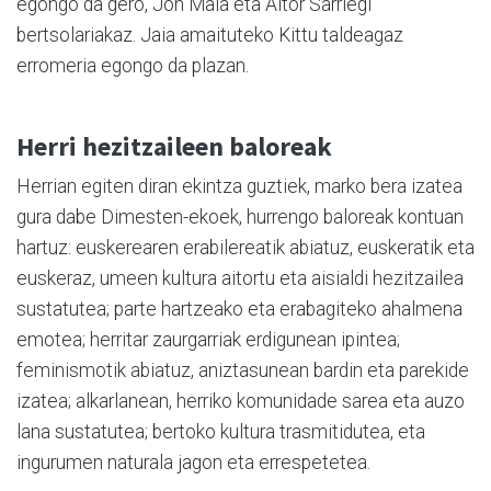
egongo da gero, Jon Maia eta Aitor Sarriegi
bertsolariakaz. Jaia amaituteko Kittu taldeagaz
erromeria egongo da plazan.
Herri hezitzaileen baloreak
Herrian egiten diran ekintza guztiek, marko bera izatea
gura dabe Dimesten-ekoek, hurrengo baloreak kontuan
hartuz: euskerearen erabilereatik abiatuz, euskeratik eta
euskeraz, umeen kultura aitortu eta aisialdi hezitzailea
sustatutea; parte hartzeako eta erabagiteko ahalmena
emotea; herritar zaurgarriak erdigunean ipintea;
feminismotik abiatuz, aniztasunean bardin eta parekide
izatea; alkarlanean, herriko komunidade sarea eta auzo
lana sustatutea; bertoko kultura trasmitidutea, eta
ingurumen naturala jagon eta errespetetea.