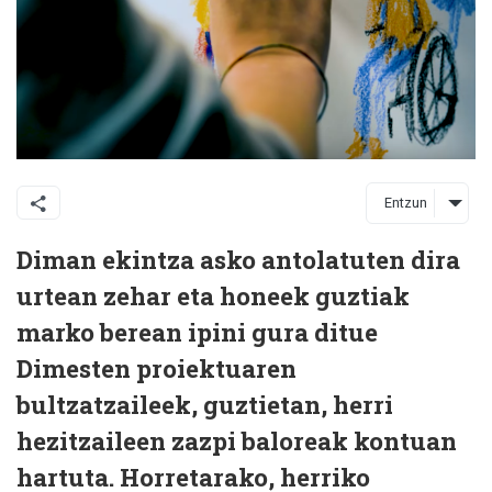
Entzun
Diman ekintza asko antolatuten dira
urtean zehar eta honeek guztiak
marko berean ipini gura ditue
Dimesten proiektuaren
bultzatzaileek, guztietan, herri
hezitzaileen zazpi baloreak kontuan
hartuta. Horretarako, herriko