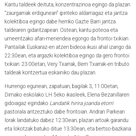
Kantu taldeek deituta, konzentrazinoa egingo da plazan
“zaurgarriak erdigunean” ipinteko aldarriagaz eta jantza
kolektiboa egingo dabe herriko Gazte Barri jantza
taldearen gidaritzapean. Ostean, kantu poteoa eta
umeentzako afari-meriendea egongo da frontoi txikian.
Pantailak Euskaraz-en atzen bideoa ikusi ahal izango da
22:30ean, eta argazki kolektiboa egingo da gero frontoi
txikian. 23:00etan, Very Txarrak, Berri Txarrak-en tributo
taldeak kontzertua eskainiko dau plazan.
Hurrengo egunean, zapatuan, bagilak 3, 11:00etan,
Dimako eskolako LH 5eko ikasleek, Elena Bezanillaren
gidoiagaz egindako
Landatik hirira joanda etorri
pastorala antzeztuko dabe frontoian. Andran Parkean
lorak landatuko dabez 12:30ean; plazan artoak garandu
eta lokotzak batuko ditue 13:30ean, eta bertso-bazkaria