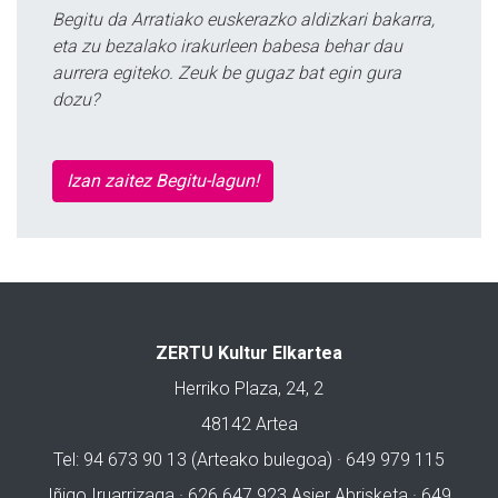
Begitu da Arratiako euskerazko aldizkari bakarra,
eta zu bezalako irakurleen babesa behar dau
aurrera egiteko. Zeuk be gugaz bat egin gura
dozu?
Izan zaitez Begitu-lagun!
ZERTU Kultur Elkartea
Herriko Plaza, 24, 2
48142 Artea
Tel: 94 673 90 13 (Arteako bulegoa) · 649 979 115
Iñigo Iruarrizaga · 626 647 923 Asier Abrisketa · 649