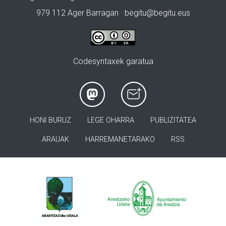
979 112 Ager Barragan ·
begitu@begitu.eus
Codesyntaxek garatua
HONI BURUZ
LEGE OHARRA
PUBLIZITATEA
ARAUAK
HARREMANETARAKO
RSS