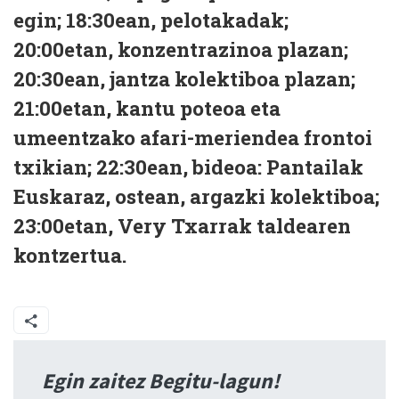
egin; 18:30ean, pelotakadak;
20:00etan, konzentrazinoa plazan;
20:30ean, jantza kolektiboa plazan;
21:00etan, kantu poteoa eta
umeentzako afari-meriendea frontoi
txikian; 22:30ean, bideoa: Pantailak
Euskaraz, ostean, argazki kolektiboa;
23:00etan, Very Txarrak taldearen
kontzertua.
Egin zaitez Begitu-lagun!