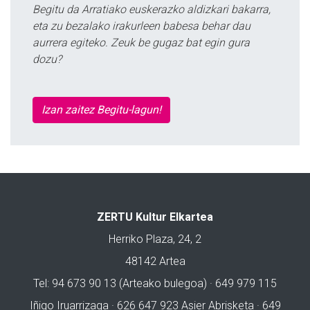
Begitu da Arratiako euskerazko aldizkari bakarra,
eta zu bezalako irakurleen babesa behar dau
aurrera egiteko. Zeuk be gugaz bat egin gura
dozu?
Izan zaitez Begitu-lagun!
ZERTU Kultur Elkartea
Herriko Plaza, 24, 2
48142 Artea
Tel: 94 673 90 13 (Arteako bulegoa) · 649 979 115
Iñigo Iruarrizaga · 626 647 923 Asier Abrisketa · 649