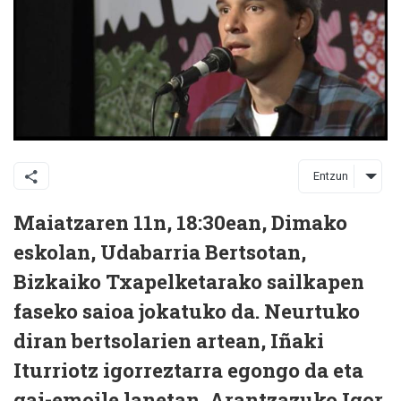
Entzun
Maiatzaren 11n, 18:30ean, Dimako
eskolan, Udabarria Bertsotan,
Bizkaiko Txapelketarako sailkapen
faseko saioa jokatuko da. Neurtuko
diran bertsolarien artean, Iñaki
Iturriotz igorreztarra egongo da eta
gai-emoile lanetan, Arantzazuko Igor