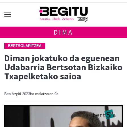
DIMA
BERTSOLARITZEA
Diman jokatuko da eguenean
Udabarria Bertsotan Bizkaiko
Txapelketako saioa
Bea Azpiri
2023ko maiatzaren 9a