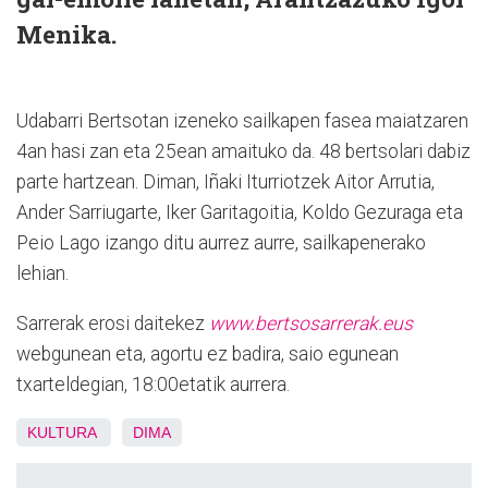
Menika.
Udabarri Bertsotan izeneko sailkapen fasea maiatzaren
4an hasi zan eta 25ean amaituko da. 48 bertsolari dabiz
parte hartzean. Diman, Iñaki Iturriotzek Aitor Arrutia,
Ander Sarriugarte, Iker Garitagoitia, Koldo Gezuraga eta
Peio Lago izango ditu aurrez aurre, sailkapenerako
lehian.
Sarrerak erosi daitekez
www.bertsosarrerak.eus
webgunean eta, agortu ez badira, saio egunean
txarteldegian, 18:00etatik aurrera.
KULTURA
DIMA