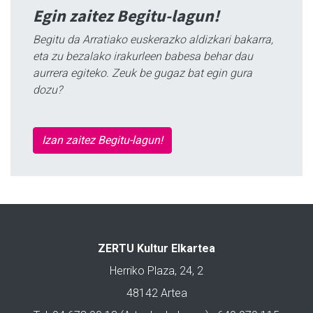
Egin zaitez Begitu-lagun!
Begitu da Arratiako euskerazko aldizkari bakarra,
eta zu bezalako irakurleen babesa behar dau
aurrera egiteko. Zeuk be gugaz bat egin gura
dozu?
Izan zaitez Begitu-lagun!
ZERTU Kultur Elkartea
Herriko Plaza, 24, 2
48142 Artea