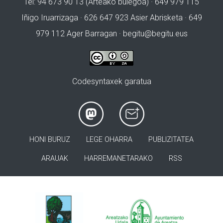
Tel: 94 673 90 13 (Arteako bulegoa) · 649 979 115
Iñigo Iruarrizaga · 626 647 923 Asier Abrisketa · 649
979 112 Ager Barragan ·
begitu@begitu.eus
Codesyntaxek garatua
HONI BURUZ
LEGE OHARRA
PUBLIZITATEA
ARAUAK
HARREMANETARAKO
RSS