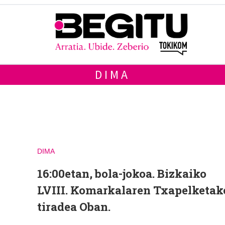
DIMA
n
DIMA
16:00etan, bola-jokoa. Bizkaiko
LVIII. Komarkalaren Txapelketak
tiradea Oban.