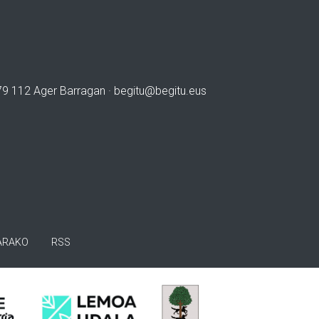
979 112 Ager Barragan ·
begitu@begitu.eus
ARAKO
RSS