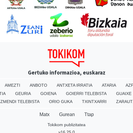
Gertuko informazioa, euskaraz
AMEZTI
ANBOTO
ANTXETA IRRATIA
ATARIA
AZP
TIA
GEURIA
GOIENA
GOIERRI TELEBISTA
GUAIXE
IZMENDI TELEBISTA
ORIO GUKA
TXINTXARRI
ZARAUT
Matx
Gurean
Ttap
Tokikom publizitatea
v16.25.0