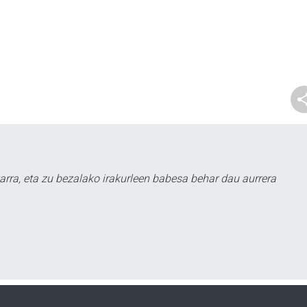
arra, eta zu bezalako irakurleen babesa behar dau aurrera