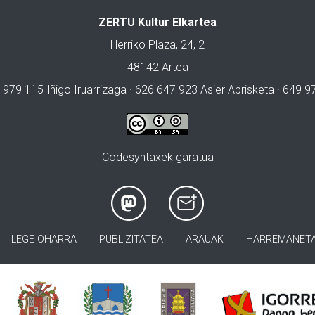
ZERTU Kultur Elkartea
Herriko Plaza, 24, 2
48142 Artea
 979 115 Iñigo Iruarrizaga · 626 647 923 Asier Abrisketa · 649 
Codesyntaxek garatua
LEGE OHARRA
PUBLIZITATEA
ARAUAK
HARREMANET