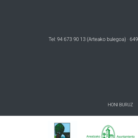
Tel: 94 673 90 13 (Arteako bulegoa) · 649
HONI BURUZ