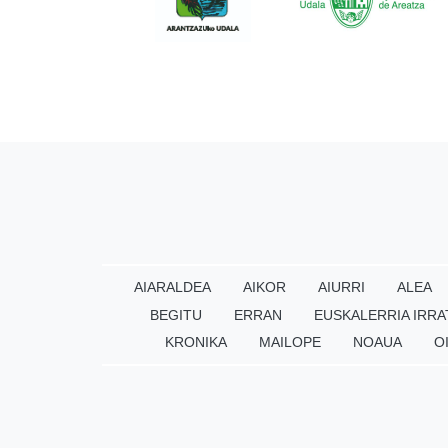
AIARALDEA
AIKOR
AIURRI
ALEA
BEGITU
ERRAN
EUSKALERRIA IRRA
KRONIKA
MAILOPE
NOAUA
O