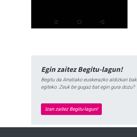
Egin zaitez Begitu-lagun!
Begitu da Arratiako euskerazko aldizkari bak
egiteko. Zeuk be gugaz bat egin gura dozu?
Izan zaitez Begitu-lagun!