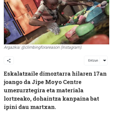
Argazkia: @climbingforareason (Instagram).
Entzun
Eskalatzaile dimoztarra hilaren 17an
joango da Jipe Moyo Centre
umezurztegira eta materiala
lortzeako, dohaintza kanpaina bat
ipini dau martxan.