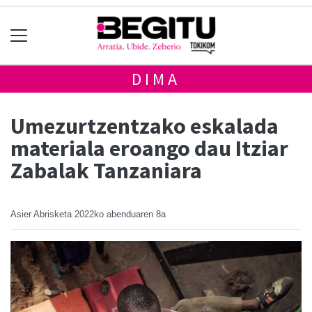
DIMA
Umezurtzentzako eskalada
materiala eroango dau Itziar
Zabalak Tanzaniara
Asier Abrisketa
2022ko abenduaren 8a