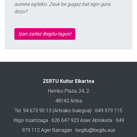
aurrera egiteko. Zeuk be gugaz bat egin gura
dozu?
Izan zaitez Begitu-lagun!
ZERTU Kultur Elkartea
Herriko Plaza, 24, 2
48142 Artea
Tel: 94 673 90 13 (Arteako bulegoa) · 649 979 115
Iñigo Iruarrizaga · 626 647 923 Asier Abrisketa · 649
979 112 Ager Barragan ·
begitu@begitu.eus