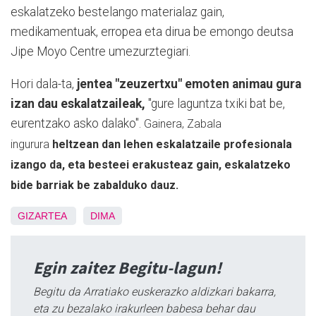
eskalatzeko bestelango materialaz gain,
medikamentuak, erropea eta dirua be emongo deutsa
Jipe Moyo Centre umezurztegiari.
Hori dala-ta,
jentea "zeuzertxu" emoten animau gura
izan dau eskalatzaileak,
"gure laguntza txiki bat be,
eurentzako asko dalako".
Gainera, Zabala
ingurura
heltzean dan lehen eskalatzaile profesionala
izango da, eta besteei erakusteaz gain, eskalatzeko
bide barriak be zabalduko dauz.
GIZARTEA
DIMA
Egin zaitez Begitu-lagun!
Begitu da Arratiako euskerazko aldizkari bakarra,
eta zu bezalako irakurleen babesa behar dau