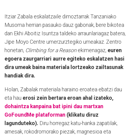
Itziar Zabala eskalatzaile dimoztarrak Tanzaniako
Musoma herrian pasauko dauz gabonak, bere bikotea
dan Ekhi Aboitiz Isuntza taldeko arraunlariagaz batera,
Jipe Moyo Centre umerzurztegiko umeakaz. Zentro
honetan,
Climbing for a Reason
ekimenagaz,
euren
egoera zaurgarriari aurre egiteko eskalatzen hasi
dira umeak baina materiala lortzeako zailtasunak
handiak dira.
Holan, Zabalak materiala haraino eroatea ebatzi dau
eta hau
erosi zein bertara eroan ahal izateko,
dohaintza kanpaina bat ipini dau martxan
GoFoundMe plataforman
(klikatu diruz
lagunduteko).
Diru horregaz katu-hanka zapatilak,
arnesak, rokodromorako piezak, magnesioa eta