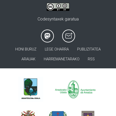
Codesyntaxek garatua
HONI BURUZ
LEGE OHARRA
PUBLIZITATEA
ARAUAK
HARREMANETARAKO
RSS