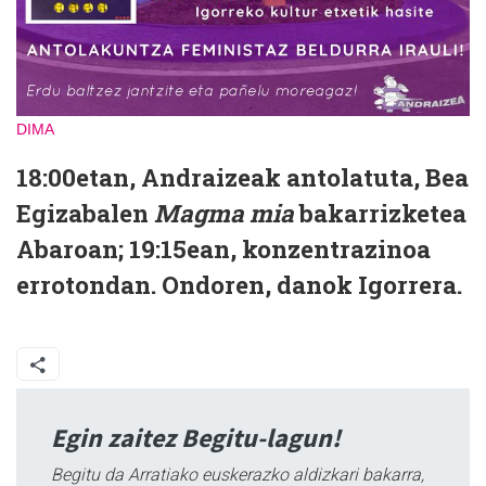
DIMA
18:00etan, Andraizeak antolatuta, Bea
Egizabalen
Magma mia
bakarrizketea
Abaroan; 19:15ean, konzentrazinoa
errotondan. Ondoren, danok Igorrera.
Egin zaitez Begitu-lagun!
Begitu da Arratiako euskerazko aldizkari bakarra,