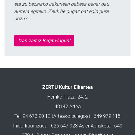
eta zu bezalako irakurleen babesa behar dau
aurrera egiteko. Zeuk be gugaz bat egin gura
dozu?
Izan zaitez Begitu-lagun!
ZERTU Kultur Elkartea
Herriko Plaza, 24, 2
48142 Artea
Tel: 94 673 90 13 (Arteako bulegoa) · 649 979 115
Iñigo Iruarrizaga · 626 647 923 Asier Abrisketa · 649