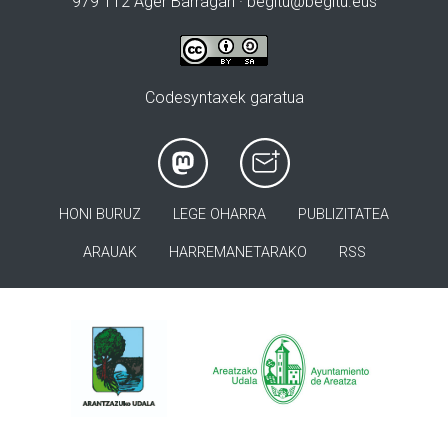
979 112 Ager Barragan ·
begitu@begitu.eus
Codesyntaxek garatua
HONI BURUZ
LEGE OHARRA
PUBLIZITATEA
ARAUAK
HARREMANETARAKO
RSS