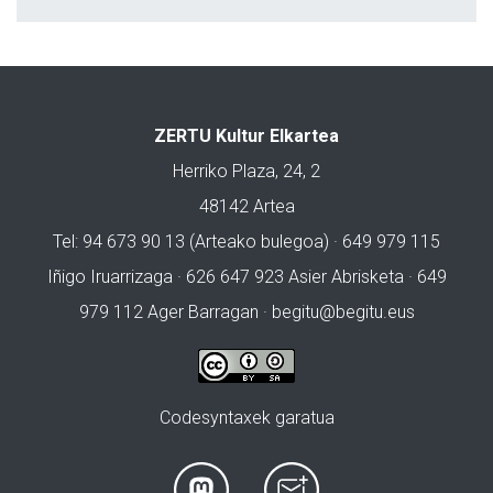
ZERTU Kultur Elkartea
Herriko Plaza, 24, 2
48142 Artea
Tel: 94 673 90 13 (Arteako bulegoa) · 649 979 115
Iñigo Iruarrizaga · 626 647 923 Asier Abrisketa · 649
979 112 Ager Barragan ·
begitu@begitu.eus
Codesyntaxek garatua