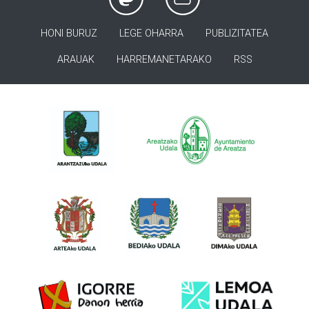
HONI BURUZ
LEGE OHARRA
PUBLIZITATEA
ARAUAK
HARREMANETARAKO
RSS