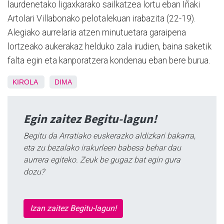
laurdenetako ligaxkarako sailkatzea lortu eban Iñaki
Artolari Villabonako pelotalekuan irabazita (22-19).
Alegiako aurrelaria atzen minutuetara garaipena
lortzeako aukerakaz helduko zala irudien, baina saketik
falta egin eta kanporatzera kondenau eban bere burua.
KIROLA
DIMA
Egin zaitez Begitu-lagun!
Begitu da Arratiako euskerazko aldizkari bakarra,
eta zu bezalako irakurleen babesa behar dau
aurrera egiteko. Zeuk be gugaz bat egin gura
dozu?
Izan zaitez Begitu-lagun!