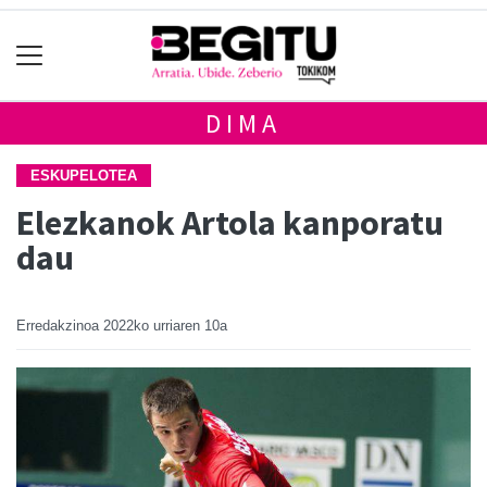
DIMA
ESKUPELOTEA
Elezkanok Artola kanporatu
dau
Erredakzinoa
2022ko urriaren 10a