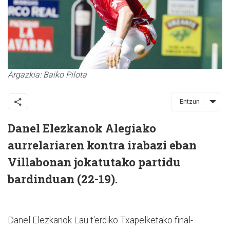
Argazkia: Baiko Pilota
Entzun
Danel Elezkanok Alegiako
aurrelariaren kontra irabazi eban
Villabonan jokatutako partidu
bardinduan (22-19).
Danel Elezkanok Lau t'erdiko Txapelketako final-