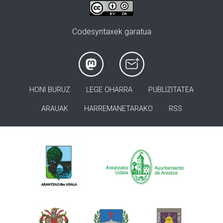
Codesyntaxek garatua
HONI BURUZ
LEGE OHARRA
PUBLIZITATEA
ARAUAK
HARREMANETARAKO
RSS