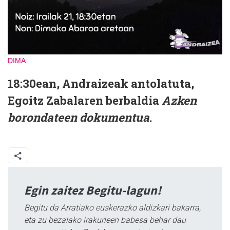
DIMA
18:30ean, Andraizeak antolatuta,
Egoitz Zabalaren berbaldia
Azken
borondateen dokumentua
.
Egin zaitez Begitu-lagun!
Begitu da Arratiako euskerazko aldizkari bakarra,
eta zu bezalako irakurleen babesa behar dau