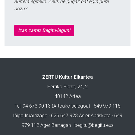
aurrera egiteko. Zeuk be gugaz bat egin gura
dozu?
Izan zaitez Begitu-lagun!
ZERTU Kultur Elkartea
Herriko Plaza, 24, 2
48142 Artea
Tel: 94 673 90 13 (Arteako bulegoa) · 649 979 115
Iñigo Iruarrizaga · 626 647 923 Asier Abrisketa · 649
979 112 Ager Barragan ·
begitu@begitu.eus