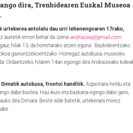
oango dira, Trenbidearen Euskal Museoa
.
k urtekerea antolatu dau urri lehenengoaren 17rako,
ez aurretik emon behar da izena
andraizea@gmail.com
a gaur, hilak 13, da horretarako atzen eguna. Bazkideentzako
rokoa gainontzekoentzako. Horregaz autobusa, museoko
da. Ordaintzeko, hilaren 14an egongo dira Andraizeako kidea
Dimatik autobusa, frontoi handitik.
Azpeitiara heldu eta
go dabe bisitea. Hau ikusi eta bazkaria egingo dabe gero,
auko dira Dimara. Beste alde batetik, urtekerara morez
dabe.