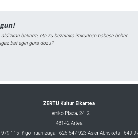
agun!
 aldizkari bakarra, eta zu bezalako irakurleen babesa behar
ugaz bat egin gura dozu?
ZERTU Kultur Elkartea
Herriko Plaza, 24, 2
48142 Artea
 979 115 Iñigo Iruarrizaga · 626 647 923 Asier Abrisketa · 649 