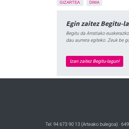
GIZARTEA
DIMA
Egin zaitez Begitu-l
Begitu da Arratiako euskerazko
dau aurrera egiteko. Zeuk be g
Izan zaitez Begitu-lagun!
Tel: 94 673 90 13 (Arteako bulegoa) · 649