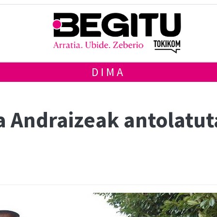
DIMA
a Andraizeak antolatu