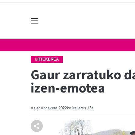
URTEKEREA
Gaur zarratuko d
izen-emotea
Asier Abrisketa
2022ko irailaren 13a