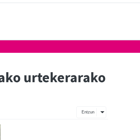
tako urtekerarako
Entzun