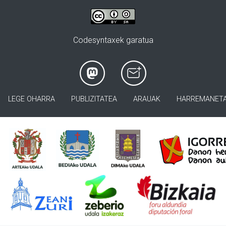
Codesyntaxek garatua
LEGE OHARRA
PUBLIZITATEA
ARAUAK
HARREMANET