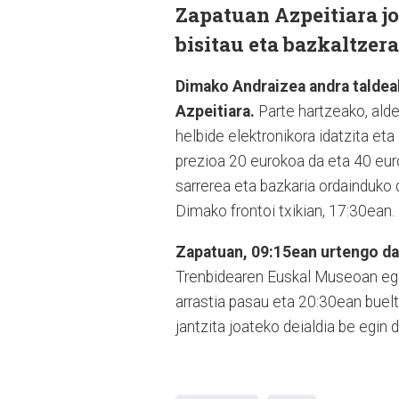
Zapatuan Azpeitiara j
bisitau eta bazkaltzera
Dimako Andraizea andra taldea
Azpeitiara.
Parte hartzeako, ald
helbide elektronikora idatzita et
prezioa 20 eurokoa da eta 40 eu
sarrerea eta bazkaria ordainduko 
Dimako frontoi txikian, 17:30ean.
Zapatuan, 09:15ean urtengo da 
Trenbidearen Euskal Museoan egin
arrastia pasau eta 20:30ean buelt
jantzita joateko deialdia be egin 