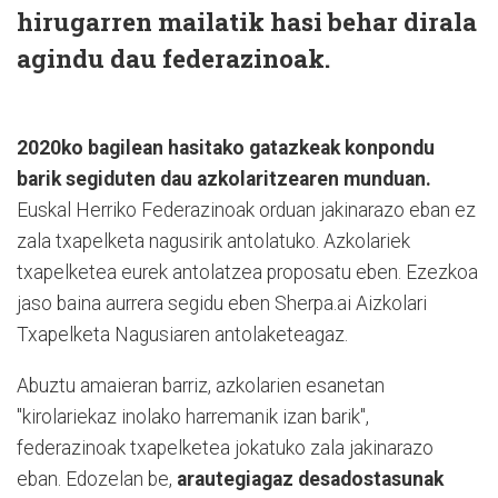
hirugarren mailatik hasi behar dirala
agindu dau federazinoak.
2020ko bagilean hasitako gatazkeak konpondu
barik segiduten dau azkolaritzearen munduan.
Euskal Herriko Federazinoak orduan jakinarazo eban ez
zala txapelketa nagusirik antolatuko. Azkolariek
txapelketea eurek antolatzea proposatu eben. Ezezkoa
jaso baina aurrera segidu eben Sherpa.ai Aizkolari
Txapelketa Nagusiaren antolaketeagaz.
Abuztu amaieran barriz, azkolarien esanetan
"kirolariekaz inolako harremanik izan barik",
federazinoak txapelketea jokatuko zala jakinarazo
eban. Edozelan be,
arautegiagaz desadostasunak