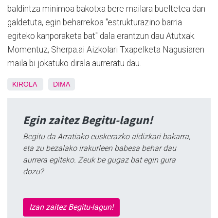
baldintza minimoa bakotxa bere mailara bueltetea dan
galdetuta, egin beharrekoa "estrukturazino barria
egiteko kanporaketa bat" dala erantzun dau Atutxak.
Momentuz, Sherpa.ai Aizkolari Txapelketa Nagusiaren
maila bi jokatuko dirala aurreratu dau.
KIROLA
DIMA
Egin zaitez Begitu-lagun!
Begitu da Arratiako euskerazko aldizkari bakarra,
eta zu bezalako irakurleen babesa behar dau
aurrera egiteko. Zeuk be gugaz bat egin gura
dozu?
Izan zaitez Begitu-lagun!