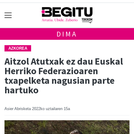
DIMA
AZKOREA
Aitzol Atutxak ez dau Euskal
Herriko Federazioaren
txapelketa nagusian parte
hartuko
Asier Abrisketa
2022ko uztailaren 15a