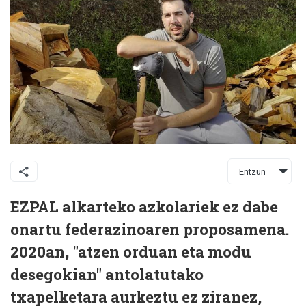
Entzun
EZPAL alkarteko azkolariek ez dabe
onartu federazinoaren proposamena.
2020an, "atzen orduan eta modu
desegokian" antolatutako
txapelketara aurkeztu ez ziranez,