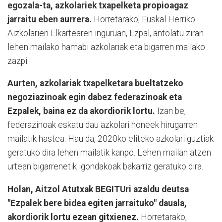
egozala-ta, azkolariek txapelketa propioagaz
jarraitu eben aurrera.
Horretarako, Euskal Herriko
Aizkolarien Elkartearen inguruan, Ezpal, antolatu ziran
lehen mailako hamabi azkolariak eta bigarren mailako
zazpi.
Aurten, azkolariak txapelketara bueltatzeko
negoziazinoak egin dabez federazinoak eta
Ezpalek, baina ez da akordiorik lortu.
Izan be,
federazinoak eskatu dau azkolari honeek hirugarren
mailatik hastea. Hau da, 2020ko eliteko azkolari guztiak
geratuko dira lehen mailatik kanpo. Lehen mailan atzen
urtean bigarrenetik igondakoak bakarriz geratuko dira.
Holan, Aitzol Atutxak BEGITUri azaldu deutsa
"Ezpalek bere bidea egiten jarraituko" dauala,
akordiorik lortu ezean gitxienez.
Horretarako,