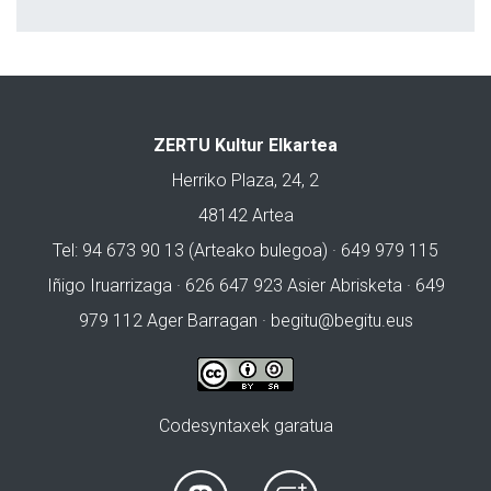
ZERTU Kultur Elkartea
Herriko Plaza, 24, 2
48142 Artea
Tel: 94 673 90 13 (Arteako bulegoa) · 649 979 115
Iñigo Iruarrizaga · 626 647 923 Asier Abrisketa · 649
979 112 Ager Barragan ·
begitu@begitu.eus
Codesyntaxek garatua