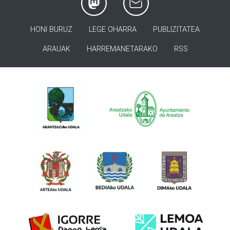
HONI BURUZ
LEGE OHARRA
PUBLIZITATEA
ARAUAK
HARREMANETARAKO
RSS