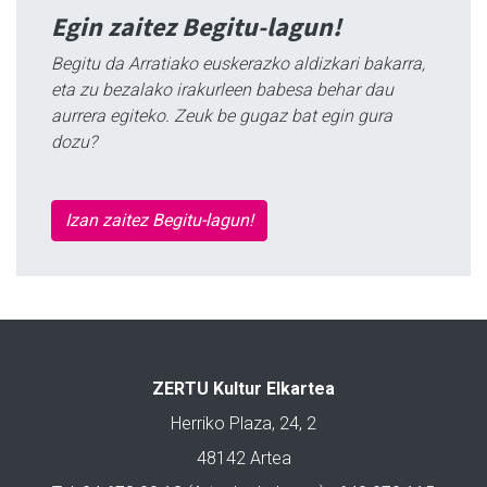
Egin zaitez Begitu-lagun!
Begitu da Arratiako euskerazko aldizkari bakarra,
eta zu bezalako irakurleen babesa behar dau
aurrera egiteko. Zeuk be gugaz bat egin gura
dozu?
Izan zaitez Begitu-lagun!
ZERTU Kultur Elkartea
Herriko Plaza, 24, 2
48142 Artea