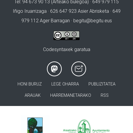
Tel: 94 673 90 13 (Arteako bulegoa) · 649 979 115
Iñigo Iruarrizaga · 626 647 923 Asier Abrisketa · 649
979 112 Ager Barragan ·
begitu@begitu.eus
Codesyntaxek garatua
HONI BURUZ
LEGE OHARRA
PUBLIZITATEA
ARAUAK
HARREMANETARAKO
RSS