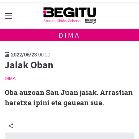
DIMA
2022/06/23
00:00
Jaiak Oban
DIMA
Oba auzoan San Juan jaiak. Arrastian
haretxa ipini eta gauean sua.