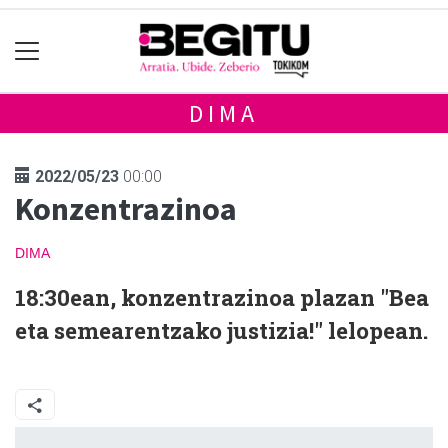
DIMA
2022/05/23
00:00
Konzentrazinoa
DIMA
18:30ean, konzentrazinoa plazan "Bea
eta semearentzako justizia!" lelopean.