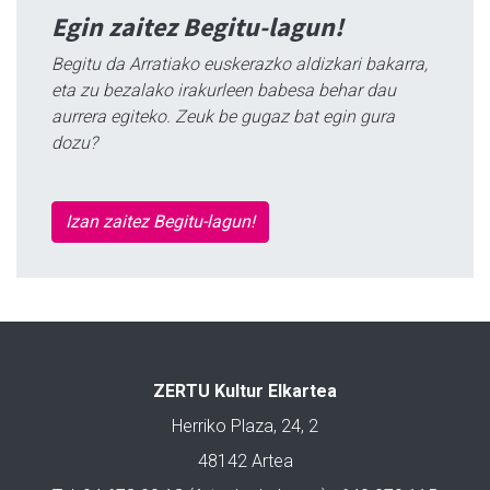
Egin zaitez Begitu-lagun!
Begitu da Arratiako euskerazko aldizkari bakarra,
eta zu bezalako irakurleen babesa behar dau
aurrera egiteko. Zeuk be gugaz bat egin gura
dozu?
Izan zaitez Begitu-lagun!
ZERTU Kultur Elkartea
Herriko Plaza, 24, 2
48142 Artea