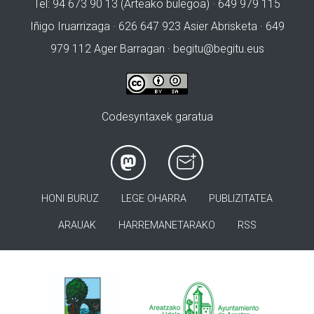
Tel: 94 673 90 13 (Arteako bulegoa) · 649 979 115
Iñigo Iruarrizaga · 626 647 923 Asier Abrisketa · 649
979 112 Ager Barragan ·
begitu@begitu.eus
Codesyntaxek garatua
HONI BURUZ
LEGE OHARRA
PUBLIZITATEA
ARAUAK
HARREMANETARAKO
RSS