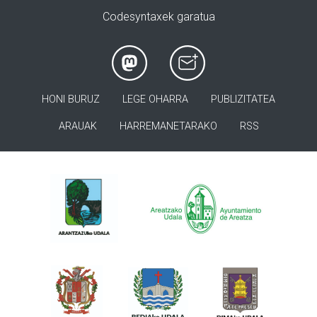
Codesyntaxek garatua
HONI BURUZ
LEGE OHARRA
PUBLIZITATEA
ARAUAK
HARREMANETARAKO
RSS