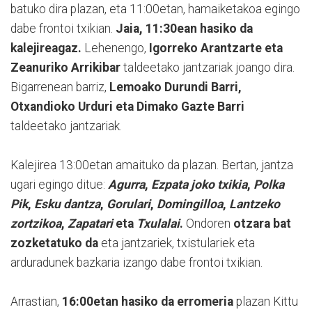
batuko dira plazan, eta 11:00etan, hamaiketakoa egingo
dabe frontoi txikian.
Jaia, 11:30ean hasiko da
kalejireagaz.
Lehenengo,
Igorreko Arantzarte eta
Zeanuriko Arrikibar
taldeetako jantzariak joango dira.
Bigarrenean barriz,
Lemoako Durundi Barri,
Otxandioko Urduri eta Dimako Gazte Barri
taldeetako jantzariak.
Kalejirea 13:00etan amaituko da plazan. Bertan, jantza
ugari egingo ditue:
Agurra
,
Ezpata joko txikia
,
Polka
Pik
,
Esku dantza
,
Gorulari
,
Domingilloa
,
Lantzeko
zortzikoa
,
Zapatari
eta
Txulalai
.
Ondoren
otzara bat
zozketatuko da
eta jantzariek, txistulariek eta
arduradunek bazkaria izango dabe frontoi txikian.
Arrastian,
16:00etan hasiko da erromeria
plazan Kittu