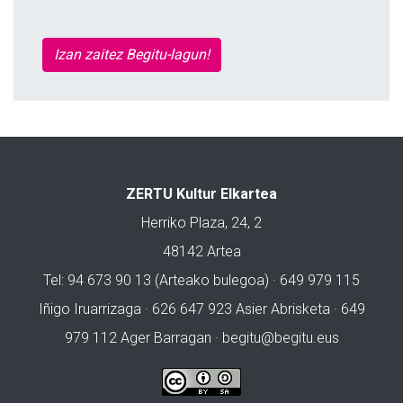
Izan zaitez Begitu-lagun!
ZERTU Kultur Elkartea
Herriko Plaza, 24, 2
48142 Artea
Tel: 94 673 90 13 (Arteako bulegoa) · 649 979 115
Iñigo Iruarrizaga · 626 647 923 Asier Abrisketa · 649
979 112 Ager Barragan ·
begitu@begitu.eus