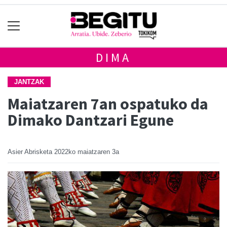
DIMA
JANTZAK
Maiatzaren 7an ospatuko da
Dimako Dantzari Egune
Asier Abrisketa
2022ko maiatzaren 3a