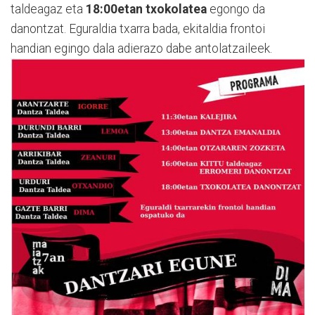
taldeagaz eta
18:00etan txokolatea
egongo da
danontzat. Eguraldia txarra bada, ekitaldia frontoi
handian egingo dala adierazo dabe antolatzaileek.