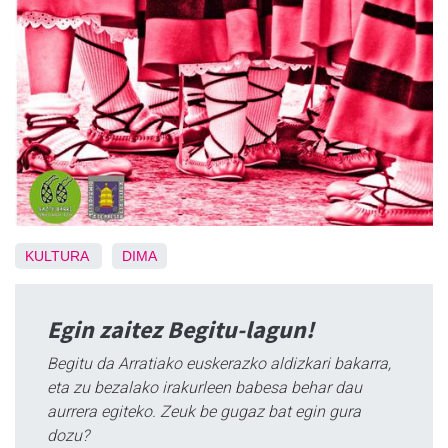
KULTURA
DIMA
Egin zaitez Begitu-lagun!
Begitu da Arratiako euskerazko aldizkari bakarra,
eta zu bezalako irakurleen babesa behar dau
aurrera egiteko. Zeuk be gugaz bat egin gura
dozu?