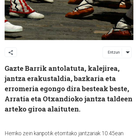
Entzun
Gazte Barrik antolatuta, kalejirea,
jantza erakustaldia, bazkaria eta
erromeria egongo dira besteak beste,
Arratia eta Otxandioko jantza taldeen
arteko giroa alaituten.
Herriko zein kanpotik etorritako jantzariak 10:45ean