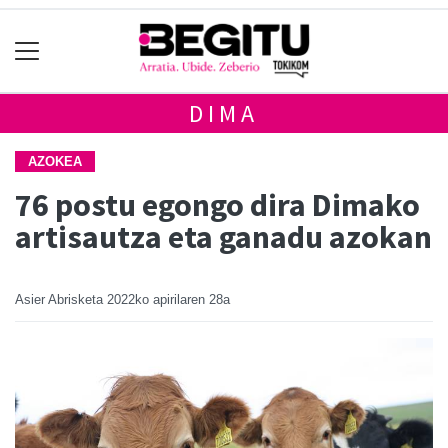
DIMA
AZOKEA
76 postu egongo dira Dimako
artisautza eta ganadu azokan
Asier Abrisketa
2022ko apirilaren 28a