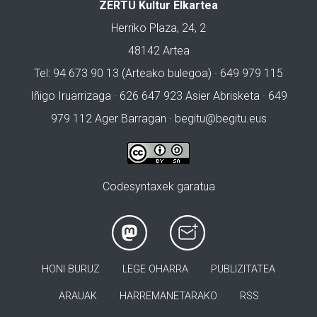
ZERTU Kultur Elkartea
Herriko Plaza, 24, 2
48142 Artea
Tel: 94 673 90 13 (Arteako bulegoa) · 649 979 115
Iñigo Iruarrizaga · 626 647 923 Asier Abrisketa · 649
979 112 Ager Barragan ·
begitu@begitu.eus
Codesyntaxek garatua
HONI BURUZ
LEGE OHARRA
PUBLIZITATEA
ARAUAK
HARREMANETARAKO
RSS