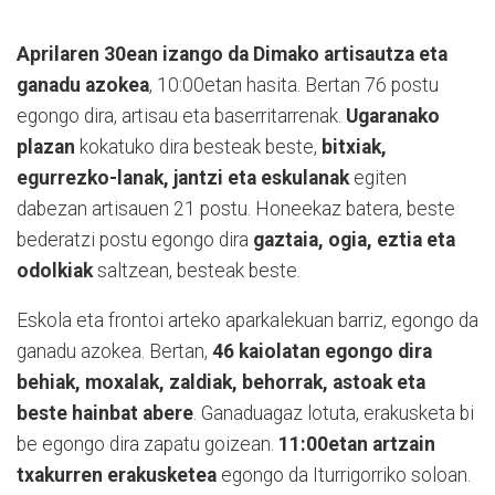
Aprilaren 30ean izango da Dimako artisautza eta
ganadu azokea
, 10:00etan hasita. Bertan 76 postu
egongo dira, artisau eta baserritarrenak.
Ugaranako
plazan
kokatuko dira besteak beste,
bitxiak,
egurrezko-lanak, jantzi eta eskulanak
egiten
dabezan artisauen 21 postu. Honeekaz batera, beste
bederatzi postu egongo dira
gaztaia, ogia, eztia eta
odolkiak
saltzean, besteak beste.
Eskola eta frontoi arteko aparkalekuan barriz, egongo da
ganadu azokea. Bertan,
46 kaiolatan egongo dira
behiak, moxalak, zaldiak, behorrak, astoak eta
beste hainbat abere
. Ganaduagaz lotuta, erakusketa bi
be egongo dira zapatu goizean.
11:00etan artzain
txakurren erakusketea
egongo da Iturrigorriko soloan.