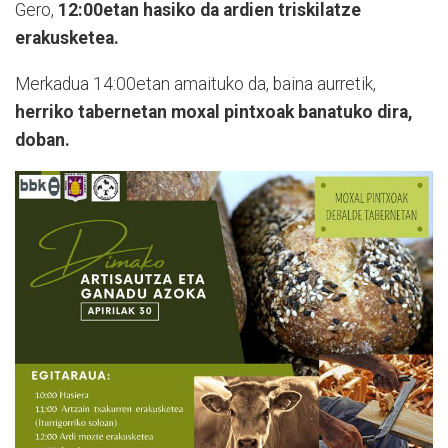
Gero,
12:00etan hasiko da ardien triskilatze
erakusketea.
Merkadua 14:00etan amaituko da, baina aurretik,
herriko tabernetan moxal pintxoak banatuko dira,
doban.