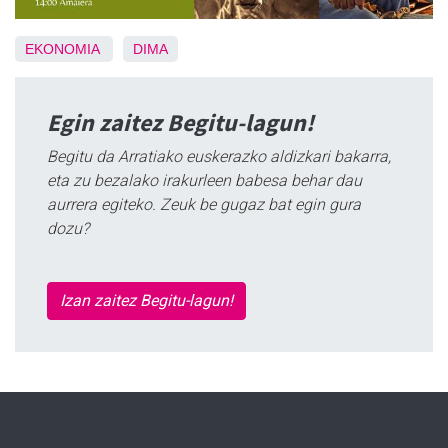
EKONOMIA
DIMA
Egin zaitez Begitu-lagun!
Begitu da Arratiako euskerazko aldizkari bakarra,
eta zu bezalako irakurleen babesa behar dau
aurrera egiteko. Zeuk be gugaz bat egin gura
dozu?
Izan zaitez Begitu-lagun!