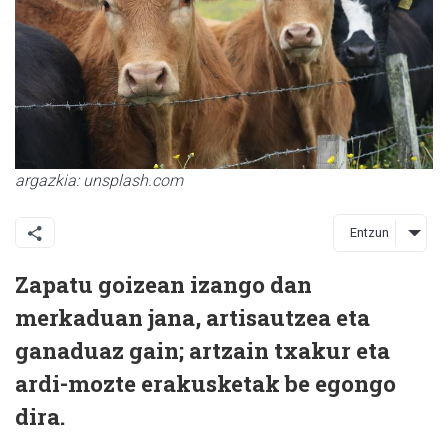
argazkia: unsplash.com
Entzun
Zapatu goizean izango dan
merkaduan jana, artisautzea eta
ganaduaz gain; artzain txakur eta
ardi-mozte erakusketak be egongo
dira.