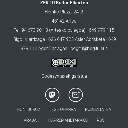
ZERTU Kultur Elkartea
Herriko Plaza, 24, 2
48142 Artea
Tel: 94 673 90 13 (Arteako bulegoa) · 649 979 115
Iñigo Iruarrizaga · 626 647 923 Asier Abrisketa · 649
979 112 Ager Barragan ·
begitu@begitu.eus
Codesyntaxek garatua
HONI BURUZ
LEGE OHARRA
PUBLIZITATEA
ARAUAK
HARREMANETARAKO
RSS