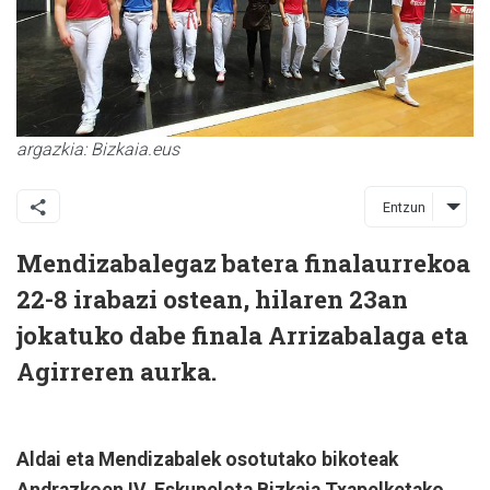
argazkia: Bizkaia.eus
Entzun
Mendizabalegaz batera finalaurrekoa
22-8 irabazi ostean, hilaren 23an
jokatuko dabe finala Arrizabalaga eta
Agirreren aurka.
Aldai eta Mendizabalek osotutako bikoteak
Andrazkoen IV. Eskupelota Bizkaia Txapelketako