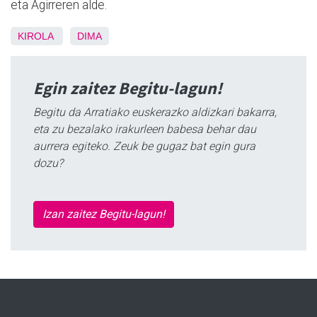
eta Agirreren alde.
KIROLA
DIMA
Egin zaitez Begitu-lagun!
Begitu da Arratiako euskerazko aldizkari bakarra,
eta zu bezalako irakurleen babesa behar dau
aurrera egiteko. Zeuk be gugaz bat egin gura
dozu?
Izan zaitez Begitu-lagun!