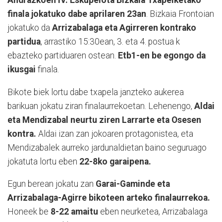
finala jokatuko dabe aprilaren 23an
. Bizkaia Frontoian
jokatuko da
Arrizabalaga eta Agirreren kontrako
partidua
, arrastiko 15:30ean, 3. eta 4. postua k
ebazteko partiduaren ostean.
Etb1-en be egongo da
ikusgai
finala.
Bikote biek lortu dabe txapela janzteko aukerea
barikuan jokatu ziran finalaurrekoetan. Lehenengo,
Aldai
eta Mendizabal neurtu ziren Larrarte eta Osesen
kontra.
Aldai izan zan jokoaren protagonistea, eta
Mendizabalek aurreko jardunaldietan baino seguruago
jokatuta lortu eben
22-8ko garaipena.
Egun berean jokatu zan
Garai-Gaminde eta
Arrizabalaga-Agirre bikoteen arteko finalaurrekoa.
Honeek be
8-22 amaitu
eben neurketea, Arrizabalaga