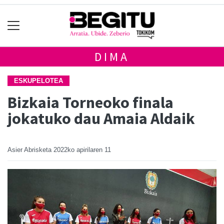
DIMA
ESKUPELOTEA
Bizkaia Torneoko finala
jokatuko dau Amaia Aldaik
Asier Abrisketa
2022ko apirilaren 11