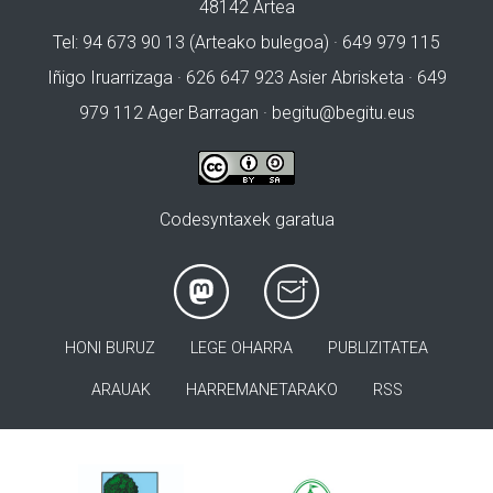
48142 Artea
Tel: 94 673 90 13 (Arteako bulegoa) · 649 979 115
Iñigo Iruarrizaga · 626 647 923 Asier Abrisketa · 649
979 112 Ager Barragan ·
begitu@begitu.eus
Codesyntaxek garatua
HONI BURUZ
LEGE OHARRA
PUBLIZITATEA
ARAUAK
HARREMANETARAKO
RSS