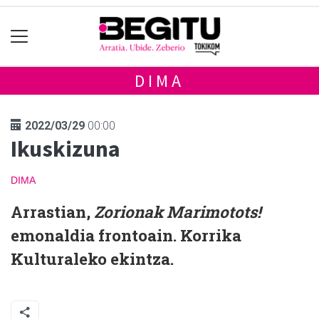
DIMA
2022/03/29
00:00
Ikuskizuna
DIMA
Arrastian,
Zorionak Marimotots!
emonaldia frontoain. Korrika
Kulturaleko ekintza.