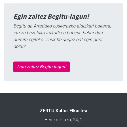
Egin zaitez Begitu-lagun!
Begitu da Arratiako euskerazko aldizkari bakarra,
eta zu bezalako irakurleen babesa behar dau
aurrera egiteko. Zeuk be gugaz bat egin gura
dozu?
Izan zaitez Begitu-lagun!
ZERTU Kultur Elkartea
Herriko Plaza, 24, 2