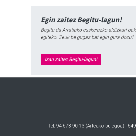
Egin zaitez Begitu-lagun!
Begitu da Arratiako euskerazko aldizkari bak
egiteko. Zeuk be gugaz bat egin gura dozu?
Izan zaitez Begitu-lagun!
Tel: 94 673 90 13 (Arteako bulegoa) · 649