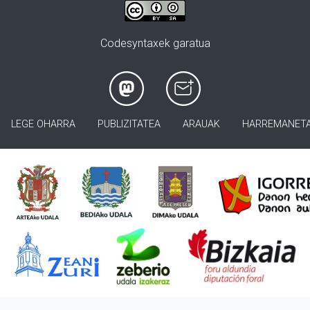
Codesyntaxek garatua
LEGE OHARRA
PUBLIZITATEA
ARAUAK
HARREMANET