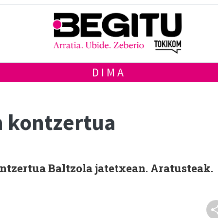
DIMA
n kontzertua
ntzertua Baltzola jatetxean. Aratusteak.