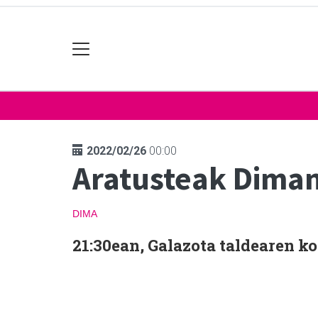
2022/02/26
00:00
Aratusteak Dima
DIMA
21:30ean, Galazota taldearen ko