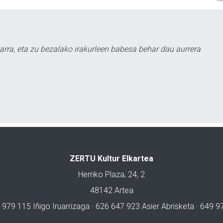
arra, eta zu bezalako irakurleen babesa behar dau aurrera
ZERTU Kultur Elkartea
Herriko Plaza, 24, 2
48142 Artea
 979 115 Iñigo Iruarrizaga · 626 647 923 Asier Abrisketa · 649 