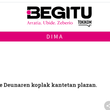
DIMA
te Deunaren koplak kantetan plazan.