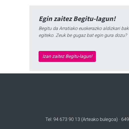
Egin zaitez Begitu-lagun!
Begitu da Arratiako euskerazko aldizkari bak
egiteko. Zeuk be gugaz bat egin gura dozu?
Izan zaitez Begitu-lagun!
Tel: 94 673 90 13 (Arteako bulegoa) · 649