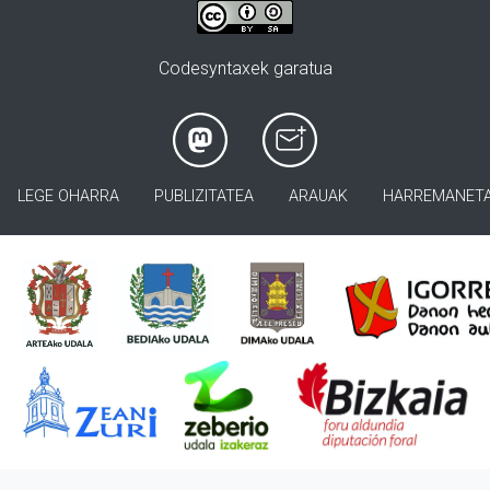
Codesyntaxek garatua
LEGE OHARRA
PUBLIZITATEA
ARAUAK
HARREMANET