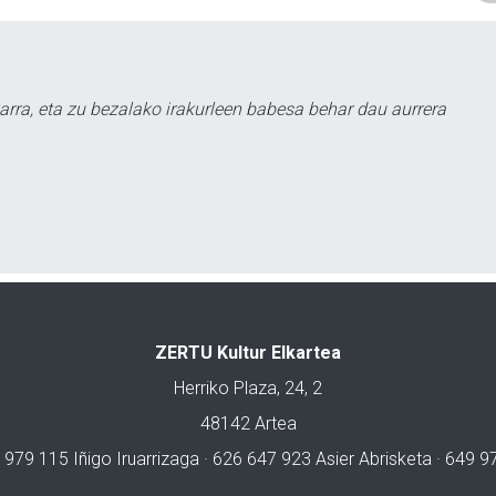
arra, eta zu bezalako irakurleen babesa behar dau aurrera
ZERTU Kultur Elkartea
Herriko Plaza, 24, 2
48142 Artea
 979 115 Iñigo Iruarrizaga · 626 647 923 Asier Abrisketa · 649 