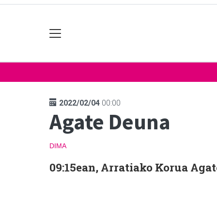
2022/02/04
00:00
Agate Deuna
DIMA
09:15ean, Arratiako Korua Aga