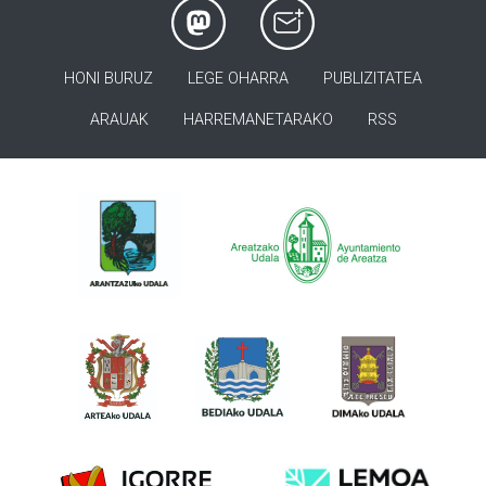
HONI BURUZ
LEGE OHARRA
PUBLIZITATEA
ARAUAK
HARREMANETARAKO
RSS