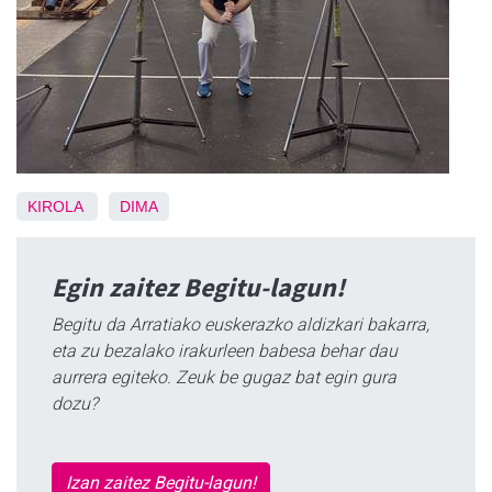
KIROLA
DIMA
Egin zaitez Begitu-lagun!
Begitu da Arratiako euskerazko aldizkari bakarra,
eta zu bezalako irakurleen babesa behar dau
aurrera egiteko. Zeuk be gugaz bat egin gura
dozu?
Izan zaitez Begitu-lagun!