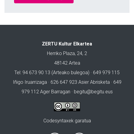
ZERTU Kultur Elkartea
Herriko Plaza, 24, 2
48142 Artea
Tel: 94 673 90 13 (Arteako bulegoa) · 649 979 115
Iñigo Iruarrizaga · 626 647 923 Asier Abrisketa · 649
979 112 Ager Barragan ·
begitu@begitu.eus
Codesyntaxek garatua