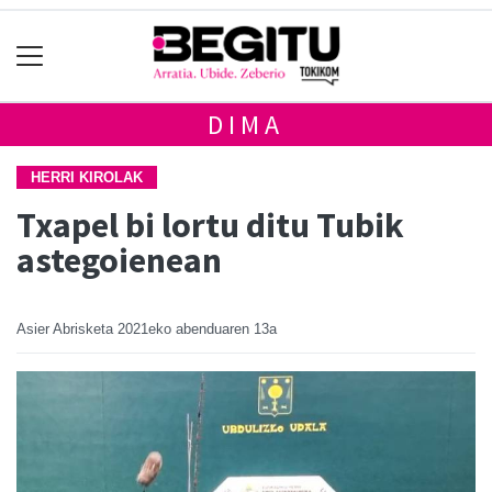
DIMA
HERRI KIROLAK
Txapel bi lortu ditu Tubik
astegoienean
Asier Abrisketa
2021eko abenduaren 13a