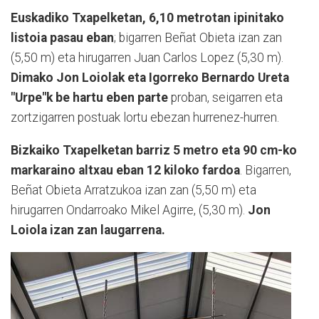
Euskadiko Txapelketan, 6,10 metrotan ipinitako
listoia pasau eban
; bigarren Beñat Obieta izan zan
(5,50 m) eta hirugarren Juan Carlos Lopez (5,30 m).
Dimako Jon Loiolak eta Igorreko Bernardo Ureta
"Urpe"k be hartu eben parte
proban, seigarren eta
zortzigarren postuak lortu ebezan hurrenez-hurren.
Bizkaiko Txapelketan barriz 5 metro eta 90 cm-ko
markaraino altxau eban 12 kiloko fardoa
. Bigarren,
Beñat Obieta Arratzukoa izan zan (5,50 m) eta
hirugarren Ondarroako Mikel Agirre, (5,30 m).
Jon
Loiola izan zan laugarrena.