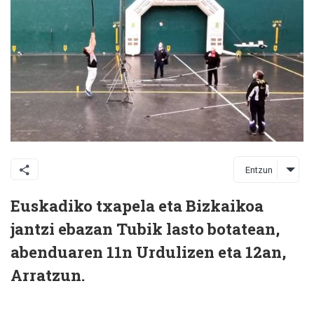
Entzun
Euskadiko txapela eta Bizkaikoa
jantzi ebazan Tubik lasto botatean,
abenduaren 11n Urdulizen eta 12an,
Arratzun.