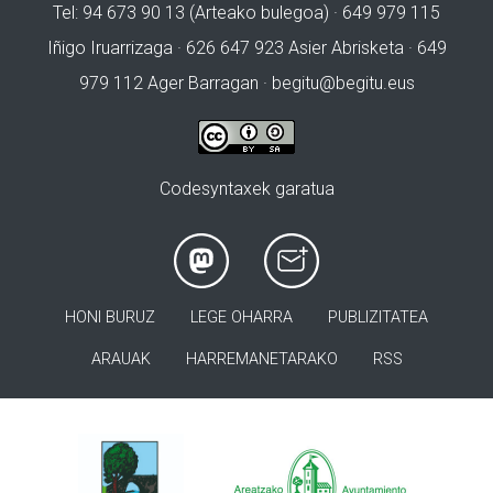
Tel: 94 673 90 13 (Arteako bulegoa) · 649 979 115
Iñigo Iruarrizaga · 626 647 923 Asier Abrisketa · 649
979 112 Ager Barragan ·
begitu@begitu.eus
Codesyntaxek garatua
HONI BURUZ
LEGE OHARRA
PUBLIZITATEA
ARAUAK
HARREMANETARAKO
RSS