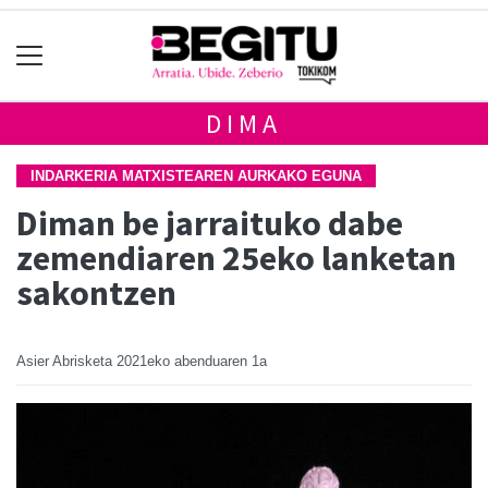
DIMA
INDARKERIA MATXISTEAREN AURKAKO EGUNA
Diman be jarraituko dabe
zemendiaren 25eko lanketan
sakontzen
Asier Abrisketa
2021eko abenduaren 1a