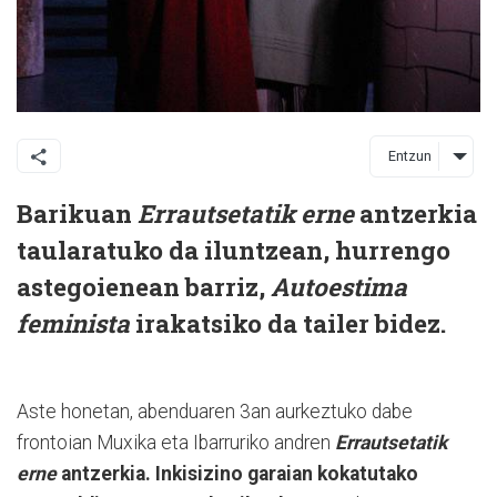
Entzun
Barikuan
Errautsetatik erne
antzerkia
taularatuko da iluntzean, hurrengo
astegoienean barriz,
Autoestima
feminista
irakatsiko da tailer bidez.
Aste honetan, abenduaren 3an aurkeztuko dabe
frontoian Muxika eta Ibarruriko andren
Errautsetatik
erne
antzerkia. Inkisizino garaian kokatutako