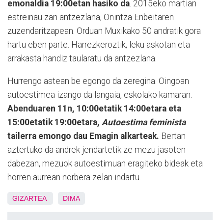
emonaldia 19:00etan hasiko da
. 2015eko martian
estreinau zan antzezlana, Onintza Enbeitaren
zuzendaritzapean. Orduan Muxikako 50 andratik gora
hartu eben parte. Harrezkeroztik, leku askotan eta
arrakasta handiz taularatu da antzezlana.
Hurrengo astean be egongo da zeregina. Oingoan
autoestimea izango da langaia, eskolako kamaran.
Abenduaren 11n, 10:00etatik 14:00etara eta
15:00etatik 19:00etara,
Autoestima feminista
tailerra emongo dau Emagin alkarteak.
Bertan
aztertuko da andrek jendartetik ze mezu jasoten
dabezan, mezuok autoestimuan eragiteko bideak eta
horren aurrean norbera zelan indartu.
GIZARTEA
DIMA