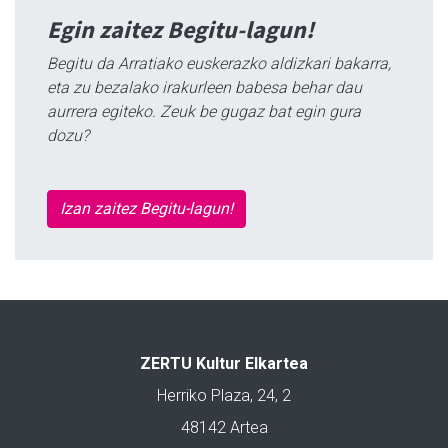
Egin zaitez Begitu-lagun!
Begitu da Arratiako euskerazko aldizkari bakarra,
eta zu bezalako irakurleen babesa behar dau
aurrera egiteko. Zeuk be gugaz bat egin gura
dozu?
Izan zaitez Begitu-lagun!
ZERTU Kultur Elkartea
Herriko Plaza, 24, 2
48142 Artea