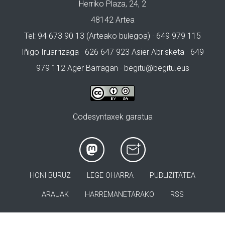
Herriko Plaza, 24, 2
48142 Artea
Tel: 94 673 90 13 (Arteako bulegoa) · 649 979 115
Iñigo Iruarrizaga · 626 647 923 Asier Abrisketa · 649
979 112 Ager Barragan ·
begitu@begitu.eus
Codesyntaxek garatua
HONI BURUZ
LEGE OHARRA
PUBLIZITATEA
ARAUAK
HARREMANETARAKO
RSS