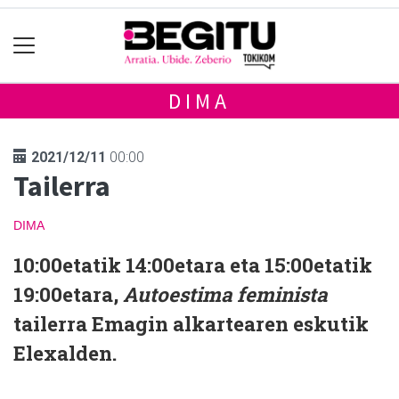
DIMA
2021/12/11
00:00
Tailerra
DIMA
10:00etatik 14:00etara eta 15:00etatik
19:00etara,
Autoestima feminista
tailerra Emagin alkartearen eskutik
Elexalden.