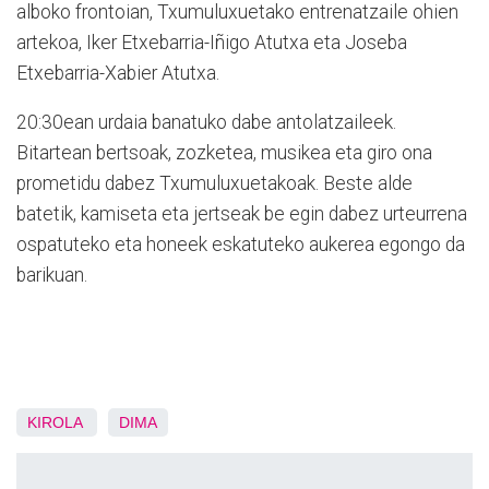
alboko frontoian, Txumuluxuetako entrenatzaile ohien
artekoa, Iker Etxebarria-Iñigo Atutxa eta Joseba
Etxebarria-Xabier Atutxa.
20:30ean urdaia banatuko dabe antolatzaileek.
Bitartean bertsoak, zozketea, musikea eta giro ona
prometidu dabez Txumuluxuetakoak. Beste alde
batetik, kamiseta eta jertseak be egin dabez urteurrena
ospatuteko eta honeek eskatuteko aukerea egongo da
barikuan.
KIROLA
DIMA