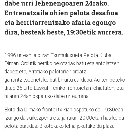
dabe urri lehenengoaren 24rako.
Entrenatzaile ohien pelota desafioa
eta herritarrentzako afaria egongo
dira, besteak beste, 19:30etik aurrera.
1996 urtean jaio zan Txumuluxueta Pelota Kluba
Diman. Ordutik herriko pelotariak batu eta antolatzen
dabez eta, Arratiako pelotarien ardatz
garrantzitsuenetako bat bihurtu da kluba. Aurten beteko
ditue 25 urte Euskal Herriko frontoietan lehiatuten, eta
hilaren 24an ospatuko dabe urteurrena.
Ekitaldia Dimako frontoi txikian ospatuko da. 19:30ean
izango da aurkezpena eta jarraian, 20:00etan hasiko da
pelota partidua. Bikotekako lehia jokatuko da plaza