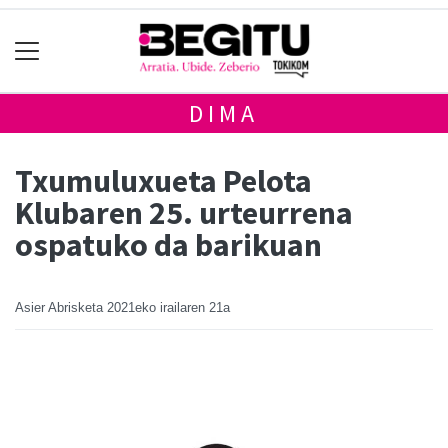
DIMA
Txumuluxueta Pelota
Klubaren 25. urteurrena
ospatuko da barikuan
Asier Abrisketa
2021eko irailaren 21a