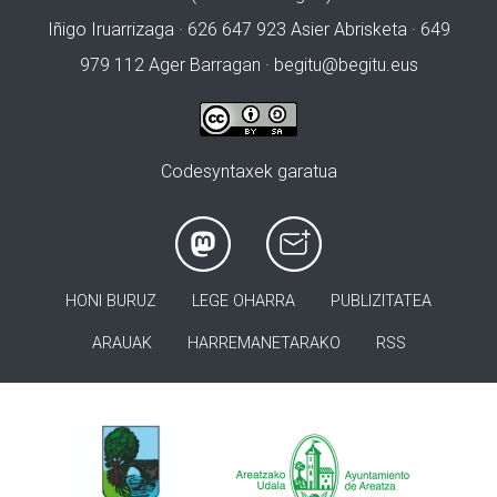
Iñigo Iruarrizaga · 626 647 923 Asier Abrisketa · 649
979 112 Ager Barragan ·
begitu@begitu.eus
Codesyntaxek garatua
HONI BURUZ
LEGE OHARRA
PUBLIZITATEA
ARAUAK
HARREMANETARAKO
RSS