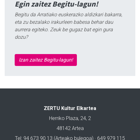
Egin zaitez Begitu-lagun!
Begitu da Arratiako euskerazko aldizkari bakarra,
eta zu bezalako irakurleen babesa behar dau
aurrera egiteko. Zeuk be gugaz bat egin gura
dozu?
Izan zaitez Begitu-lagun!
ZERTU Kultur Elkartea
Herriko Plaza, 24, 2
48142 Artea
Tel: 94 673 90 13 (Arteako bulegoa) · 649 979 115