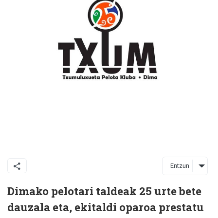
Entzun
Dimako pelotari taldeak 25 urte bete
dauzala eta, ekitaldi oparoa prestatu