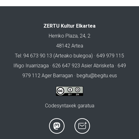
ZERTU Kultur Elkartea
Herriko Plaza, 24, 2
48142 Artea
Tel: 94 673 90 13 (Arteako bulegoa) · 649 979 115
Iñigo Iruarrizaga · 626 647 923 Asier Abrisketa · 649
979 112 Ager Barragan ·
begitu@begitu.eus
Codesyntaxek garatua