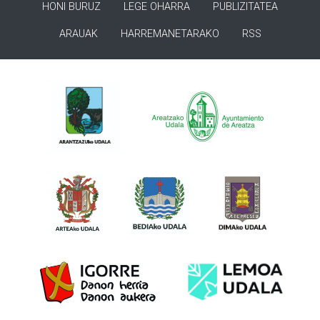
HONI BURUZ
LEGE OHARRA
PUBLIZITATEA
ARAUAK
HARREMANETARAKO
RSS