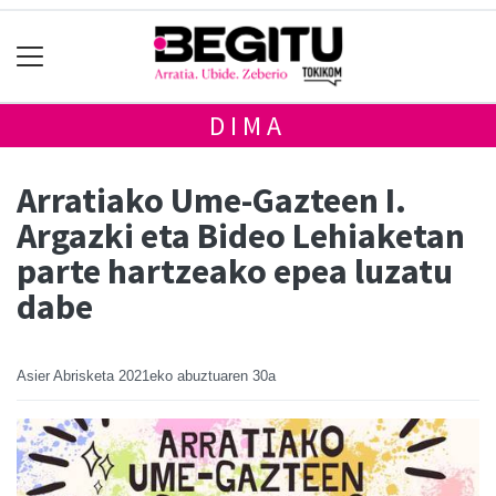
DIMA
Arratiako Ume-Gazteen I.
Argazki eta Bideo Lehiaketan
parte hartzeako epea luzatu
dabe
Asier Abrisketa
2021eko abuztuaren 30a