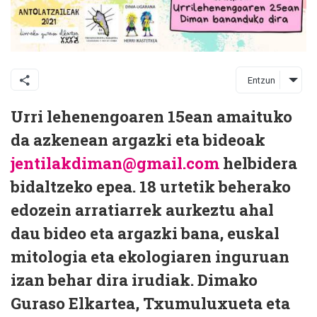
Entzun
Urri lehenengoaren 15ean amaituko
da azkenean argazki eta bideoak
jentilakdiman@gmail.com
helbidera
bidaltzeko epea. 18 urtetik beherako
edozein arratiarrek aurkeztu ahal
dau bideo eta argazki bana, euskal
mitologia eta ekologiaren inguruan
izan behar dira irudiak. Dimako
Guraso Elkartea, Txumuluxueta eta