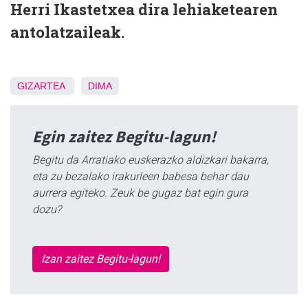
Herri Ikastetxea dira lehiaketearen
antolatzaileak.
GIZARTEA
DIMA
Egin zaitez Begitu-lagun!
Begitu da Arratiako euskerazko aldizkari bakarra,
eta zu bezalako irakurleen babesa behar dau
aurrera egiteko. Zeuk be gugaz bat egin gura
dozu?
Izan zaitez Begitu-lagun!