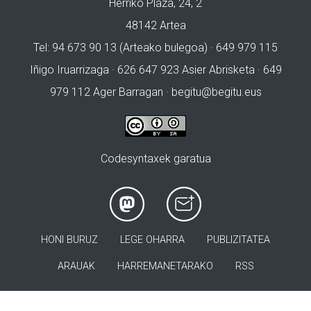
Herriko Plaza, 24, 2
48142 Artea
Tel: 94 673 90 13 (Arteako bulegoa) · 649 979 115
Iñigo Iruarrizaga · 626 647 923 Asier Abrisketa · 649
979 112 Ager Barragan ·
begitu@begitu.eus
Codesyntaxek garatua
HONI BURUZ
LEGE OHARRA
PUBLIZITATEA
ARAUAK
HARREMANETARAKO
RSS