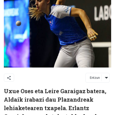
Entzun
Uxue Oses eta Leire Garaigaz batera,
Aldaik irabazi dau Plazandreak
lehiaketearen txapela. Erlantz