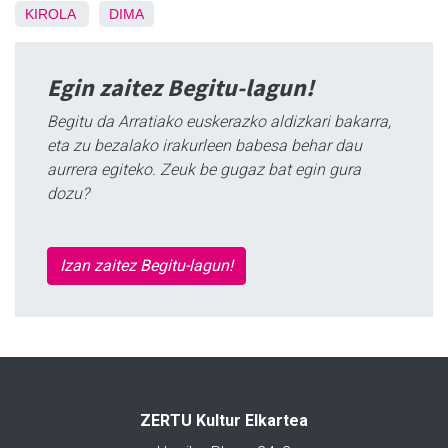
KIROLA
DIMA
Egin zaitez Begitu-lagun!
Begitu da Arratiako euskerazko aldizkari bakarra,
eta zu bezalako irakurleen babesa behar dau
aurrera egiteko. Zeuk be gugaz bat egin gura
dozu?
Izan zaitez Begitu-lagun!
ZERTU Kultur Elkartea