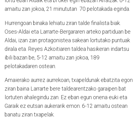
lortu eban Aldaik eta bi oker egin ebazan Arraizak. 6-12
amaitu zan jokoa, 21 minututan 70 pelotakada eginda.
Hurrengoan binaka lehiatu ziran talde finalista biak.
Oses-Aldai eta Larrarte-Bergararen arteko partiduan be
Aldai, izan zan protagonistea sakean lortutako puntuak
dirala eta. Reyes Azkoitiaren taldea hasikeran indartsu
ibili bazan be, 5-12 amaitu zan jokoa, 189
pelotakadaren ostean.
Amaierako aurrez aurrekoan, txapeldunak ebatzita egon
ziran baina Larrarte bere taldearentzako garaipen bat
lortuten ahalegindu zan. Ez eban egun onena euki eta
Garaik ez eutsan aukerarik emon. 6-12 amaitu ostean
banatu ziran txapelak.