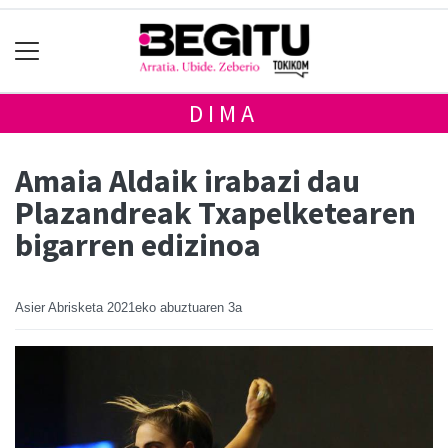
DIMA
Amaia Aldaik irabazi dau
Plazandreak Txapelketearen
bigarren edizinoa
Asier Abrisketa
2021eko abuztuaren 3a