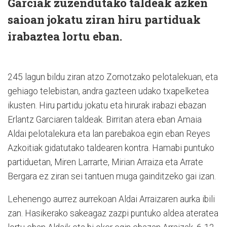
Garciak zuzendutako taldeak azken
saioan jokatu ziran hiru partiduak
irabaztea lortu eban.
245 lagun bildu ziran atzo Zornotzako pelotalekuan, eta
gehiago telebistan, andra gazteen udako txapelketea
ikusten. Hiru partidu jokatu eta hirurak irabazi ebazan
Erlantz Garciaren taldeak. Birritan atera eban Amaia
Aldai pelotalekura eta lan parebakoa egin eban Reyes
Azkoitiak gidatutako taldearen kontra. Hamabi puntuko
partiduetan, Miren Larrarte, Mirian Arraiza eta Arrate
Bergara ez ziran sei tantuen muga gainditzeko gai izan.
Lehenengo aurrez aurrekoan Aldai Arraizaren aurka ibili
zan. Hasikerako sakeagaz zazpi puntuko aldea ateratea