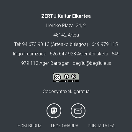
ZERTU Kultur Elkartea
Herriko Plaza, 24, 2
48142 Artea
Tel: 94 673 90 13 (Arteako bulegoa) · 649 979 115
Iñigo Iruarrizaga · 626 647 923 Asier Abrisketa · 649
979 112 Ager Barragan ·
begitu@begitu.eus
Codesyntaxek garatua
HONI BURUZ
LEGE OHARRA
PUBLIZITATEA