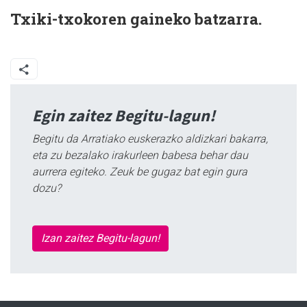
Txiki-txokoren gaineko batzarra.
Egin zaitez Begitu-lagun!
Begitu da Arratiako euskerazko aldizkari bakarra,
eta zu bezalako irakurleen babesa behar dau
aurrera egiteko. Zeuk be gugaz bat egin gura
dozu?
Izan zaitez Begitu-lagun!