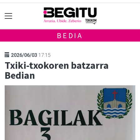
BEDIA
2026/06/03
17:15
Txiki-txokoren batzarra
Bedian