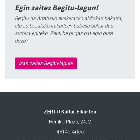
Egin zaitez Begitu-lagun!
Begitu da Arratiako euskerazko aldizkari bakarra,
eta zu bezalako irakurleen babesa behar dau
aurrera egiteko. Zeuk be gugaz bat egin gura
dozu?
Izan zaitez Begitu-lagun!
ZERTU Kultur Elkartea
Herriko Plaza, 24, 2
48142 Artea