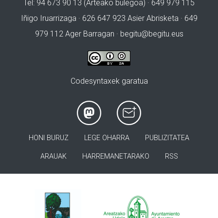
Tel: 94 673 90 13 (Arteako bulegoa) · 649 979 115
Iñigo Iruarrizaga · 626 647 923 Asier Abrisketa · 649
979 112 Ager Barragan ·
begitu@begitu.eus
Codesyntaxek garatua
HONI BURUZ
LEGE OHARRA
PUBLIZITATEA
ARAUAK
HARREMANETARAKO
RSS