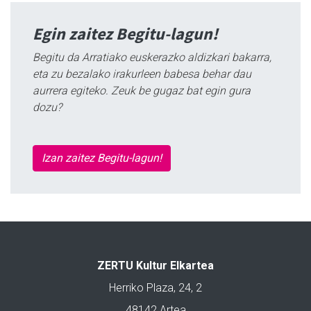
Egin zaitez Begitu-lagun!
Begitu da Arratiako euskerazko aldizkari bakarra,
eta zu bezalako irakurleen babesa behar dau
aurrera egiteko. Zeuk be gugaz bat egin gura
dozu?
Izan zaitez Begitu-lagun!
ZERTU Kultur Elkartea
Herriko Plaza, 24, 2
48142 Artea