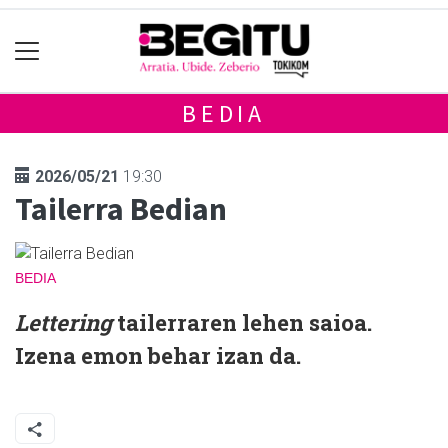
BEDIA
2026/05/21
19:30
Tailerra Bedian
BEDIA
Lettering
tailerraren lehen saioa.
Izena emon behar izan da.