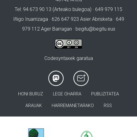
Tel: 94 673 90 13 (Arteako bulegoa) · 649 979 115
Iñigo Iruarrizaga · 626 647 923 Asier Abrisketa · 649
979 112 Ager Barragan ·
begitu@begitu.eus
Codesyntaxek garatua
HONI BURUZ
LEGE OHARRA
PUBLIZITATEA
ARAUAK
HARREMANETARAKO
RSS