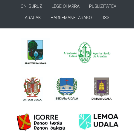
HONI BURUZ
LEGE OHARRA
PUBLIZITATEA
ARAUAK
HARREMANETARAKO
RSS