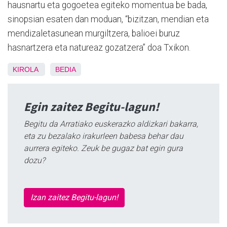
hausnartu eta gogoetea egiteko momentua be bada,
sinopsian esaten dan moduan, “bizitzan, mendian eta
mendizaletasunean murgiltzera, balioei buruz
hasnartzera eta natureaz gozatzera” doa Txikon.
KIROLA
BEDIA
Egin zaitez Begitu-lagun!
Begitu da Arratiako euskerazko aldizkari bakarra,
eta zu bezalako irakurleen babesa behar dau
aurrera egiteko. Zeuk be gugaz bat egin gura
dozu?
Izan zaitez Begitu-lagun!