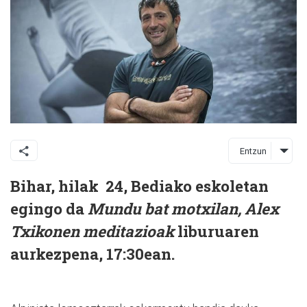
Entzun
Bihar, hilak 24, Bediako eskoletan
egingo da
Mundu bat motxilan, Alex
Txikonen meditazioak
liburuaren
aurkezpena, 17:30ean.