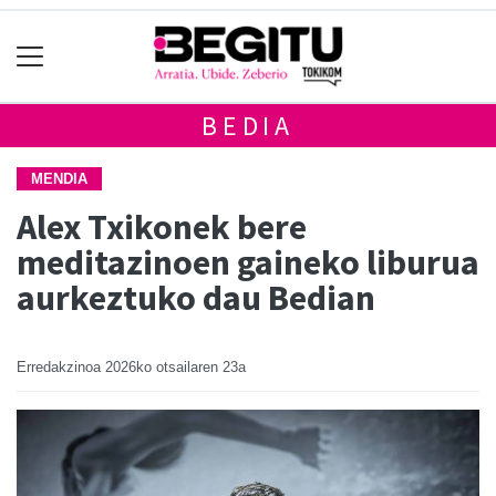
BEDIA
MENDIA
Alex Txikonek bere
meditazinoen gaineko liburua
aurkeztuko dau Bedian
Erredakzinoa
2026ko otsailaren 23a