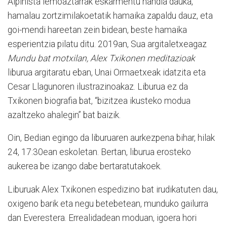
Alpinista lemoaztarrak eskarmentu handia dauka,
hamalau zortzimilakoetatik hamaika zapaldu dauz, eta
goi-mendi hareetan zein bidean, beste hamaika
esperientzia pilatu ditu. 2019an, Sua argitaletxeagaz
Mundu bat motxilan, Alex Txikonen meditazioak
liburua argitaratu eban, Unai Ormaetxeak idatzita eta
Cesar Llagunoren ilustrazinoakaz. Liburua ez da
Txikonen biografia bat, “bizitzea ikusteko modua
azaltzeko ahalegin” bat baizik.
Oin, Bedian egingo da liburuaren aurkezpena bihar, hilak
24, 17:30ean eskoletan. Bertan, liburua erosteko
aukerea be izango dabe bertaratutakoek.
Liburuak Alex Txikonen espedizino bat irudikatuten dau,
oxigeno barik eta negu betebetean, munduko gailurra
dan Everestera. Errealidadean moduan, igoera hori