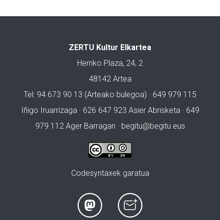
ZERTU Kultur Elkartea
Herriko Plaza, 24, 2
48142 Artea
Tel: 94 673 90 13 (Arteako bulegoa) · 649 979 115
Iñigo Iruarrizaga · 626 647 923 Asier Abrisketa · 649
979 112 Ager Barragan ·
begitu@begitu.eus
Codesyntaxek garatua