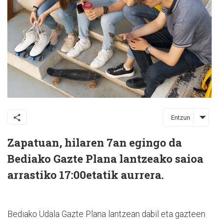
Entzun
Zapatuan, hilaren 7an egingo da
Bediako Gazte Plana lantzeako saioa
arrastiko 17:00etatik aurrera.
Bediako Udala Gazte Plana lantzean dabil eta gazteen