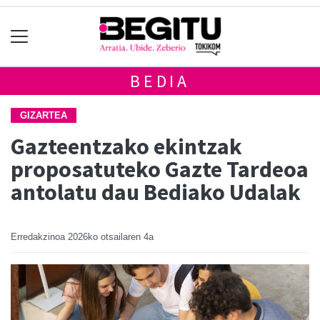
BEDIA
GIZARTEA
Gazteentzako ekintzak
proposatuteko Gazte Tardeoa
antolatu dau Bediako Udalak
Erredakzinoa
2026ko otsailaren 4a