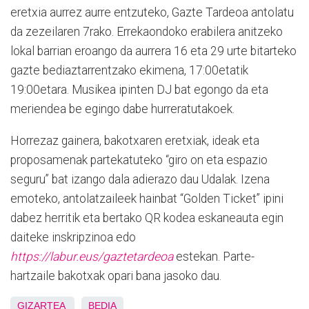
eretxia aurrez aurre entzuteko, Gazte Tardeoa antolatu
da zezeilaren 7rako. Errekaondoko erabilera anitzeko
lokal barrian eroango da aurrera 16 eta 29 urte bitarteko
gazte bediaztarrentzako ekimena, 17:00etatik
19:00etara. Musikea ipinten DJ bat egongo da eta
meriendea be egingo dabe hurreratutakoek.
Horrezaz gainera, bakotxaren eretxiak, ideak eta
proposamenak partekatuteko “giro on eta espazio
seguru” bat izango dala adierazo dau Udalak. Izena
emoteko, antolatzaileek hainbat “Golden Ticket” ipini
dabez herritik eta bertako QR kodea eskaneauta egin
daiteke inskripzinoa edo
https://labur.eus/gaztetardeoa
estekan. Parte-
hartzaile bakotxak opari bana jasoko dau.
GIZARTEA
BEDIA