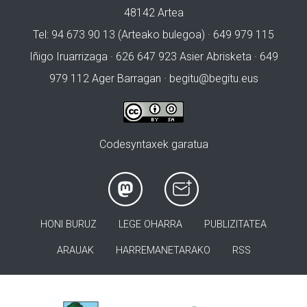
48142 Artea
Tel: 94 673 90 13 (Arteako bulegoa) · 649 979 115
Iñigo Iruarrizaga · 626 647 923 Asier Abrisketa · 649
979 112 Ager Barragan ·
begitu@begitu.eus
Codesyntaxek garatua
HONI BURUZ
LEGE OHARRA
PUBLIZITATEA
ARAUAK
HARREMANETARAKO
RSS