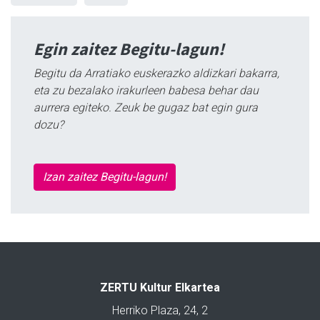
Egin zaitez Begitu-lagun!
Begitu da Arratiako euskerazko aldizkari bakarra,
eta zu bezalako irakurleen babesa behar dau
aurrera egiteko. Zeuk be gugaz bat egin gura
dozu?
Izan zaitez Begitu-lagun!
ZERTU Kultur Elkartea
Herriko Plaza, 24, 2